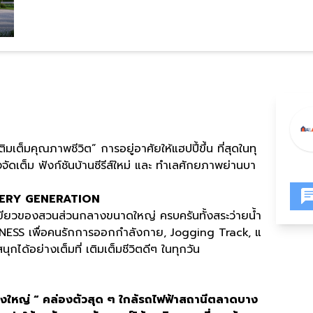
เติมเต็มคุณภาพชีวิต” การอยู่อาศัยให้แฮปปี้ขึ้น ที่สุดในทุ
ัดเต็ม ฟังก์ชันบ้านซีรีส์ใหม่ และ ทำเลศักยภาพย่านบา
ERY GENERATION
สีเขียวของสวนส่วนกลางขนาดใหญ่ ครบครันทั้งสระว่ายน้ำ
ITNESS เพื่อคนรักการออกกำลังกาย, Jogging Track, แ
นุกได้อย่างเต็มที่ เติมเต็มชีวิตดีๆ ในทุกวัน
างใหญ่
“
คล่องตัวสุด
ๆ
ใกล้รถไฟฟ้าสถานีตลาดบาง