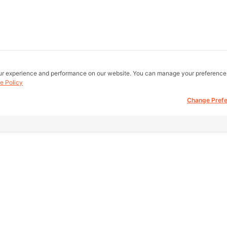
ur experience and performance on our website. You can manage your preference
e Policy
Change Pref
all real estate
Other Link
Support
 be buy, sell,
eb.
HOME PAGE
FAQ