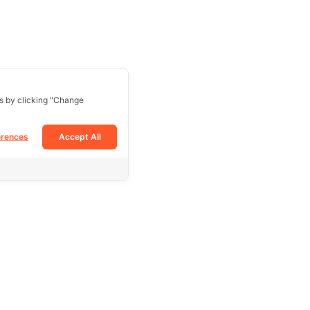
s by clicking "Change
erences
Accept All
Follow Us
Facebook