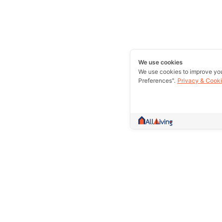
We use cookies
We use cookies to improve yo
Preferences".
Privacy & Cooki
A community more than trading.Collect 
information and give counsel Whether it
rent out or excellent essence in one w