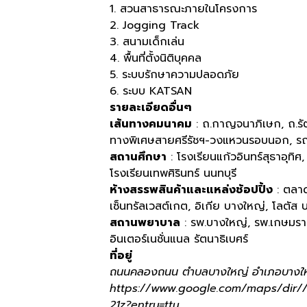
1. สวนสาธารณะภายในโครงการ
2. Jogging Track
3. สนามเด็กเล่น
4. พื้นที่ตั้งนิติบุคคล
5. ระบบรักษาความปลอดภัย
6. ระบบ KATSAN
รายละเอียดอื่นๆ
เส้นทางคมนาคม
: ถ.กาญจนาภิเษก, ถ.รัตน
ทางพิเศษสายศรีรัชฯ-วงแหวนรอบนอก, รถ
สถานศึกษา
: โรงเรียนแก้วอินทร์สุธาอุทิศ
โรงเรียนเทพศิรินทร์ นนทบุรี
ห้างสรรพสินค้าและแหล่งช้อปปิ้ง
: ตลาด
เซ็นทรัลเวสต์เกต, อิเกีย บางใหญ่, โลตั
สถานพยาบาล
: รพ.บางใหญ่, รพ.เกษมราษ
อินเตอร์เนชั่นแนล รัตนาธิเบศร์
ที่อยู่
ถนนคลองถนน ตำบลบางใหญ่ อำเภอบางใหญ่
https://www.google.com/maps/dir//
21z?entry=ttu