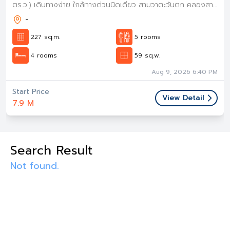
ตร.ว.) เดินทางง่าย ใกล้ทางด่วนนิดเดียว สามวาตะวันตก คลองสาม
วา กทม. : Centro Wongwaen-Chatuchot
-
227 sq.m.
5 rooms
4 rooms
59 sq.w.
Aug 9, 2026 6:40 PM
Start Price
View Detail
7.9 M
Search Result
Not found.