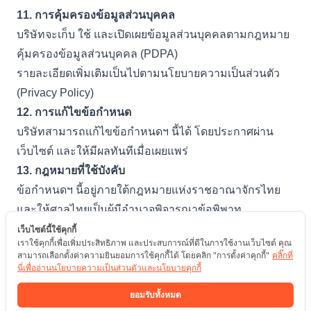
11.
การคุ้มครองข้อมูลส่วนบุคคล
บริษัทจะเก็บ ใช้ และเปิดเผยข้อมูลส่วนบุคคลตามกฎหมาย
คุ้มครองข้อมูลส่วนบุคคล (
PDPA)
รายละเอียดเพิ่มเติมเป็นไปตามนโยบายความเป็นส่วนตัว
(
Privacy Policy)
12.
การแก้ไขข้อกำหนด
บริษัทสามารถแก้ไขข้อกำหนดฯ นี้ได้ โดยประกาศผ่าน
เว็บไซต์ และให้มีผลทันทีเมื่อเผยแพร่
13.
กฎหมายที่ใช้บังคับ
ข้อกำหนดฯ นี้อยู่ภายใต้กฎหมายแห่งราชอาณาจักรไทย
และให้ศาลไทยเป็นผู้มีอำนาจพิจารณาข้อพิพาท
14.
การติดต่อบริษัท
เว็บไซต์นี้ใช้คุกกี้
เราใช้คุกกี้เพื่อเพิ่มประสิทธิภาพ และประสบการณ์ที่ดีในการใช้งานเว็บไซต์ คุณ
บริษัท โปรไลฟ์ พลัส จำกัด (มหาชน)
สามารถเลือกตั้งค่าความยินยอมการใช้คุกกี้ได้ โดยคลิก "การตั้งค่าคุกกี้"
คลิ๊กที่
ที่อยู่:
109/8,109/9
ถนนสะแกงาม แขวงแสมดำ เขต
นี่เพื่ออ่านนโยบายความเป็นส่วนตัวและนโยบายคุกกี้
บางขุนเทียน กรุงเทพมหานคร
10150
ยอมรับทั้งหมด
อีเมล์
:
online@prolife.co.th