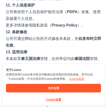
11. 个人信息保护
公司将依照个人信息保护相关法律（
PDPA
）收集、使用
及披露个人信息。
更多详情请参阅隐私政策（
Privacy Policy
）。
12. 条款修改
公司可通过网站公告的方式修改本条款，并
自发布时立即
生效
。
13. 适用法律
本条款受
泰王国法律
管辖，任何争议均由
泰国法院
管辖。
14. 联系公司
关于Cookie
Prolife Plus Public Company Limited
此网页使用Cookie来分析访问数据以提供更好的浏览体验。您可以在
地址：109/8, 109/9 Sakae Ngam Road, Samae Dam
「Cookie设置」中允许或关闭Cookie的使用权。
Cookie政策
Subdistrict, Bang Khun Thian District, Bangkok 10150,
允许全部
Thailand
电子邮箱：
online@prolife.co.th
Cookie设置
电话：
02-451-6923