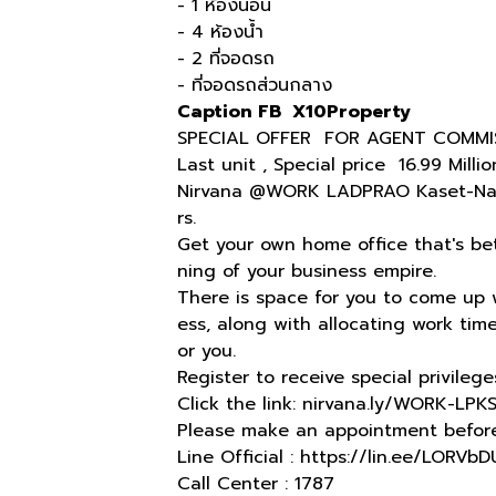
- 1 ห้องนอน
- 4 ห้องน้ำ
- 2 ที่จอดรถ
- ที่จอดรถส่วนกลาง
Caption FB X10Property
SPECIAL OFFER FOR AGENT COMMI
Last unit , Special price 16.99 Mill
Nirvana @WORK LADPRAO Kaset-Nawa
rs.
Get your own home office that's bet
ning of your business empire.
There is space for you to come up 
ess, along with allocating work tim
or you.
Register to receive special privileg
Click the link: nirvana.ly/WORK-LPK
Please make an appointment before 
Line Official : https://lin.ee/LORV
Call Center : 1787