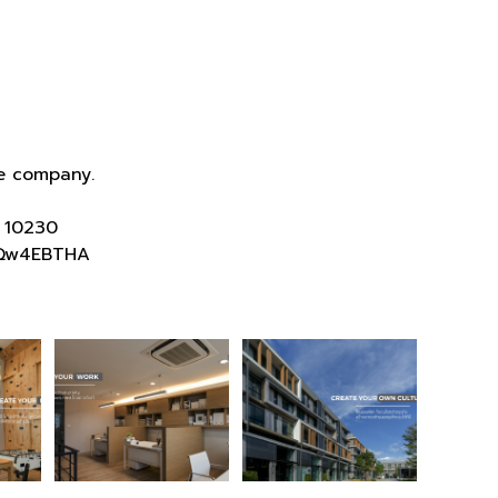
he company.
ร 10230
oQw4EBTHA