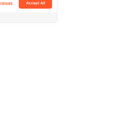
erences
Accept All
Follow Us
Facebook
Tiktok
Instagram
e
Youtube