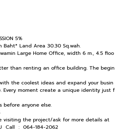
SSION 5%
ion Baht* Land Area 30.30 Sq.wah.
min Large Home Office, width 6 m., 4.5 floo
ter than renting an office building. The begin
with the coolest ideas and expand your busin
e. Every moment create a unique identity just f
es before anyone else.
S
visiting the project/ask for more details at
bDU Call : 064-184-2062