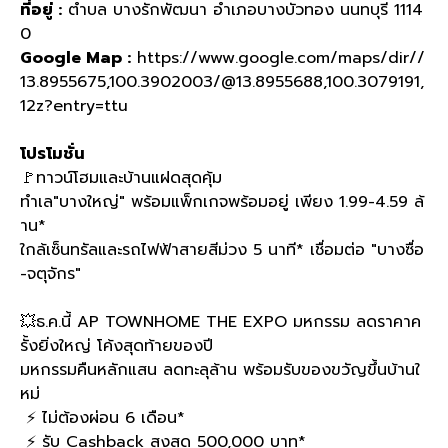
ที่อยู่
:
ตำบล บางรักพัฒนา อำเภอบางบัวทอง นนทบุรี 1114
0
Google Map :
https://www.google.com/maps/dir//
13.8955675,100.3902003/@13.8955688,100.3079191,
12z?entry=ttu
โปรโมชั่น
🚩
ทาวน์โฮมและบ้านแฝดสุดคุ้ม
ทำเล
"
บางใหญ่
"
พร้อมแพ็กเกจพร้อมอยู่ เพียง
1.99-4.59
ล้
าน
*
ใกล้เซ็นทรัลและรถไฟฟ้าสายสีม่วง
5
นาที
*
เชื่อมต่อ
"
บางซื่อ
-
จตุจักร
"
💥
ธ
.
ค
.
นี้
AP TOWNHOME THE EXPO
มหกรรม ลดราคาค
รั้งยิ่งใหญ่ โค้งสุดท้ายของปี
มหกรรมคืนหลักแสน ลดทะลุล้าน พร้อมรับของขวัญขึ้นบ้านใ
หม่
⚡️
ไม่ต้องผ่อน
6
เดือน
*
⚡️
รับ
Cashback
สูงสุด
500,000
บาท
*