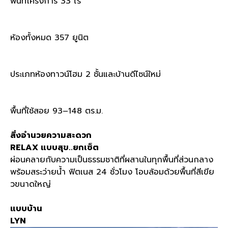
พื้นที่โครงการ
33
ไร่
ห้องทั้งหมด
357
ยูนิต
ประเภทห้องทาวน์โฮม
2
ชั้นและบ้านดีไซน์ใหม่
พื้นที่ใช้สอย
93–148
ตร
.
ม
.
สิ่งอำนวยความสะดวก
RELAX
แบบสุข
..
ยกเซ็ต
ผ่อนคลายกับความเป็นธรรมชาติที่ผสานในทุกพื้นที่ส่วนกลาง
พร้อมสระว่ายน้ำ ฟิตเนส
24
ชั่วโมง โอบล้อมด้วยพื้นที่สีเขีย
วขนาดใหญ่
แบบบ้าน
LYN