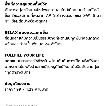
พื้นที่ความสุขของทั้งชีวิต
กับการอยู่อาศัยแบบใหม่พบความสุขใกล้เมือง บนทำเลที่ใกล้เ
ซ็นทรัลเวสต์เกตที่สุดจาก
AP
ใกล้ทางด่วนและรถไฟฟ้า
5
นา
ที
*
เชื่อมต่อบางซื่อ
-
จตุจักร
RELAX
แบบสุข
....
ยกเซ็ต
ผ่อนคลายกับความเป็นธรรมชาติที่ผสานในทุกพื้นที่ส่วนกลาง
พร้อมสระว่ายน้ำ ฟิตเนส
24
ชั่วโมง
FULLFILL YOUR LIFE
ออกแบบนิยามการใช้ชีวิตไปพร้อมกันกับทาวน์โฮมฟังก์ชันคร
บ ลงเสาเข็มหลังบ้านและบ้านหรูดีไซน์ใหม่ เต็มอื่มกับตามคุ้มค่
าทุกตารางเมตร
ข้อมูลโครงการ
ราคา
1.99 - 4.29
ล้านบาท