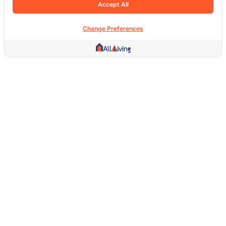
Accept All
Change Preferences
Other Link
HOME PAGE
REAL ESTATE
PRODUCTS
SERVICE
SOCIAL
Support
FAQ
Return Policy
About Us
Terms Of Service