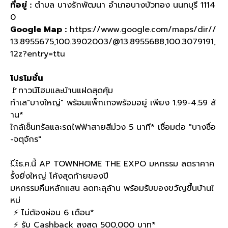
ที่อยู่
:
ตำบล บางรักพัฒนา อำเภอบางบัวทอง นนทบุรี 1114
0
Google Map :
https://www.google.com/maps/dir//
13.8955675,100.3902003/@13.8955688,100.3079191,
12z?entry=ttu
โปรโมชั่น
🚩
ทาวน์โฮมและบ้านแฝดสุดคุ้ม
ทำเล
"
บางใหญ่
"
พร้อมแพ็กเกจพร้อมอยู่ เพียง
1.99-4.59
ล้
าน
*
ใกล้เซ็นทรัลและรถไฟฟ้าสายสีม่วง
5
นาที
*
เชื่อมต่อ
"
บางซื่อ
-
จตุจักร
"
💥
ธ
.
ค
.
นี้
AP TOWNHOME THE EXPO
มหกรรม ลดราคาค
รั้งยิ่งใหญ่ โค้งสุดท้ายของปี
มหกรรมคืนหลักแสน ลดทะลุล้าน พร้อมรับของขวัญขึ้นบ้านใ
หม่
⚡️
ไม่ต้องผ่อน
6
เดือน
*
⚡️
รับ
Cashback
สูงสุด
500,000
บาท
*