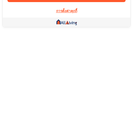
การตั้งค่าคุกกี้
ลิ้งค์อื่น ๆ
หน้าแรก
อสังหาริมทรัพย์
สินค้า
บริการ
คอมมูนิตี้
ช่วยเหลือ
คำถามที่พบบ่อย
เงื่อนไขการคืนสินค้า
เกี่ยวกับเรา
เงื่อนไขการให้บริการ
นโยบายความเป็นส่วนตัว