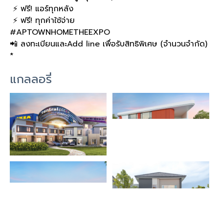
⚡️
ฟรี
!
แอร์ทุกหลัง
⚡️
ฟรี
!
ทุกค่าใช้จ่าย
#APTOWNHOMETHEEXPO
📲
ลงทะเบียนและ
Add line
เพื่อรับสิทธิพิเศษ
(
จำนวนจำกัด
)
*
แกลลอรี่