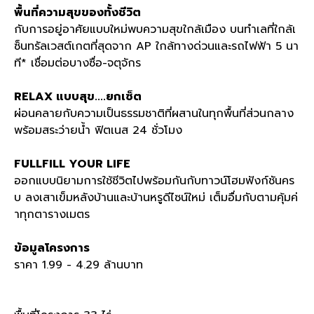
พื้นที่ความสุขของทั้งชีวิต
กับการอยู่อาศัยแบบใหม่พบความสุขใกล้เมือง บนทำเลที่ใกล้เ
ซ็นทรัลเวสต์เกตที่สุดจาก
AP
ใกล้ทางด่วนและรถไฟฟ้า
5
นา
ที
*
เชื่อมต่อบางซื่อ
-
จตุจักร
RELAX
แบบสุข
....
ยกเซ็ต
ผ่อนคลายกับความเป็นธรรมชาติที่ผสานในทุกพื้นที่ส่วนกลาง
พร้อมสระว่ายน้ำ ฟิตเนส
24
ชั่วโมง
FULLFILL YOUR LIFE
ออกแบบนิยามการใช้ชีวิตไปพร้อมกันกับทาวน์โฮมฟังก์ชันคร
บ ลงเสาเข็มหลังบ้านและบ้านหรูดีไซน์ใหม่ เต็มอื่มกับตามคุ้มค่
าทุกตารางเมตร
ข้อมูลโครงการ
ราคา
1.99 - 4.29
ล้านบาท