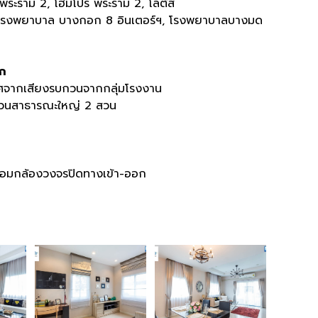
ซี พระราม 2, โฮมโปร พระราม 2, โลตัส
โรงพยาบาล บางกอก 8 อินเตอร์ฯ, โรงพยาบาลบางมด
ก
ปราศจากเสียงรบกวนจากกลุ่มโรงงาน
วยสวนสาธารณะใหญ่ 2 สวน
้อมกล้องวงจรปิดทางเข้า-ออก