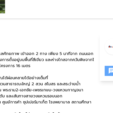
่บนทำเลศักยภาพ เข้าออก 2 ทาง เพียง 5 นาทีจาก ถนนเอก
การตั้งอยู่บนพื้นที่สีเขียว และห่างไกลจากควันพิษจากโ
ครงการ 16 เมตร
ุณได้ผ่อนคลายได้อย่างเต็มที่
วยสวนสาธารณะใหญ่ 2 สวน สโมสร และสระว่ายน้ำ
เช่น พระราม2-เอกชัย-เพชรเกษม-วงแหวนกาญจนา
ะดับ และเส้นทางสายวงแหวนรอบนอก
 ศูนย์การค้า ซุปเปอร์มาเก็ต โรงพยาบาล สถานศึกษา