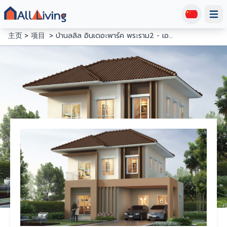
Open
主页
项目
บ้านลลิล อินเดอะพาร์ค พระราม2 - เอกชัย