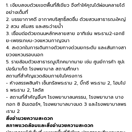
1. เงียบสงบด้วยเขตพื้นที่สีเขียว จึงทำให้คุณได้ผ่อนคลายได้
อย่างเต็มที่
2. บรรยากาศดี อากาศบริสุทธิ์สดชื่น ด้วยสวนสาธารณะใหญ่
2 สวน สโมสร และสระว่ายน้ำ
3. เชื่อมต่อด้วยถนนหลักหลายสาย อาทิเช่น พระราม2-เอกชั
ย-เพชรเกษม-วงแหวนกาญจนา
4. สะดวกในการเดินทางด้วยทางด่วนยกระดับ และเส้นทางสา
ยวงแหวนรอบนอก
5. รายล้อมด้วยสาธารณูปโภคมากมาย เช่น ศูนย์การค้า ซุปเ
ปอร์มาเก็ต โรงพยาบาล สถานศึกษา
สถานที่สำคัญแวดล้อมภายในโครงการ
- ห้างสรรพสินค้า
เซ็นทรัลพระราม 2, บิ๊กซี พระราม 2, โฮมโป
ร พระราม 2, โลตัส
-
สถานที่สำคัญอื่นๆ
โรงพยาบาลนครธน, โรงพยาบาล บาง
กอก 8 อินเตอร์ฯ, โรงพยาบาลบางมด 3 และโรงพยาบาลพร
ะราม 2
สิ่งอำนวยความสะดวก
สภาพแวดล้อมและสิ่งอำนวยความสะดวก