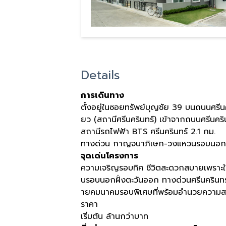
Details
การเดินทาง
ตั้งอยู่ในซอยทรัพย์บุญชัย 39 บนถนนศรีนค
ยว (สถานีศรีนครินทร์) เข้าจากถนนศรีนคริน
สถานีรถไฟฟ้า BTS​ ศรีนครินทร์ 2.1 กม.
ทางด่วน กาญจนาภิเษก-วงแหวนรอบนอก 
จุดเด่นโครงการ
ความเจริญรอบทิศ ชีวิตสะดวกสบายเพราะใก
นรอบนอกฝั่งตะวันออก ทางด่วนศรีนคริน
ายคมนาคมรอบพิเศษที่พร้อมอำนวยความสะ
ราคา
เริ่มต้น ล้านกว่าบาท