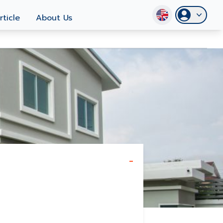
rticle
About Us
-