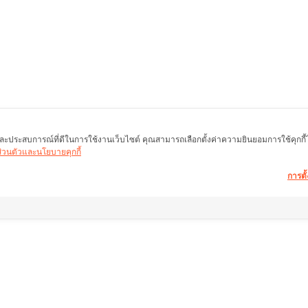
พ และประสบการณ์ที่ดีในการใช้งานเว็บไซต์ คุณสามารถเลือกตั้งค่าความยินยอมการใช้คุกกี้ได้
นส่วนตัวและนโยบายคุกกี้
การตั้
อมูลอสังหาฯ ให้คำ
ลิ้งค์อื่น ๆ
ช่วยเหลือ