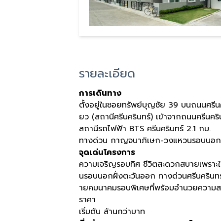
รายละเอียด
การเดินทาง
ตั้งอยู่ในซอยทรัพย์บุญชัย 39 บนถนนศรีนค
ยว (สถานีศรีนครินทร์) เข้าจากถนนศรีนคริน
สถานีรถไฟฟ้า BTS​ ศรีนครินทร์ 2.1 กม.
ทางด่วน กาญจนาภิเษก-วงแหวนรอบนอก 
จุดเด่นโครงการ
ความเจริญรอบทิศ ชีวิตสะดวกสบายเพราะใก
นรอบนอกฝั่งตะวันออก ทางด่วนศรีนคริน
ายคมนาคมรอบพิเศษที่พร้อมอำนวยความสะ
ราคา
เริ่มต้น ล้านกว่าบาท