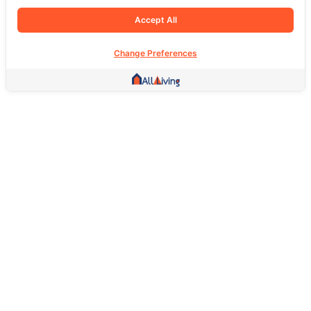
Accept All
Change Preferences
Other Link
HOME PAGE
REAL ESTATE
PRODUCTS
SERVICE
SOCIAL
Support
FAQ
Return Policy
About Us
Terms Of Service