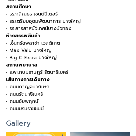
สถานศึกษา
• รร.กสิณธร เซนต์ปีเตอร์
• รร.เตรียมอุดมพัฒนาการ บางใหญ่
• รร.สารสาสน์วิเทศน์บางบัวทอง
ห้างสรรพสินค้า
• เซ็นทรัลพลาซ่า เวสต์เกต
• Max Valu บางใหญ่
• Big C Extra บางใหญ่
สถานพยาบาล
• ร.พ.เกษมราษฎร์ รัตนาธิเบศร์
เส้นทางการเดินทาง
• ถนนกาญจนาภิเษก
• ถนนรัตนาธิเบศร์
• ถนนชัยพฤกษ์
• ถนนบรมราชชนนี
Gallery