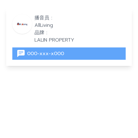
播音员 :
AllLiving
品牌 :
LALIN PROPERTY
000-xxx-x000