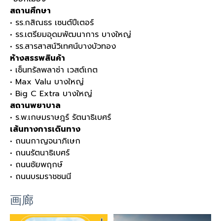
สถานศึกษา
• รร.กสิณธร เซนต์ปีเตอร์
• รร.เตรียมอุดมพัฒนาการ บางใหญ่
• รร.สารสาสน์วิเทศน์บางบัวทอง
ห้างสรรพสินค้า
• เซ็นทรัลพลาซ่า เวสต์เกต
• Max Valu บางใหญ่
• Big C Extra บางใหญ่
สถานพยาบาล
• ร.พ.เกษมราษฎร์ รัตนาธิเบศร์
เส้นทางการเดินทาง
• ถนนกาญจนาภิเษก
• ถนนรัตนาธิเบศร์
• ถนนชัยพฤกษ์
• ถนนบรมราชชนนี
画廊