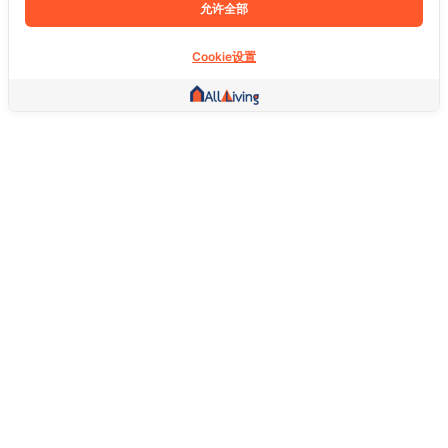
允许全部
Cookie设置
其他链接
主页
房地产
商品
服务
社交
支持
常问问题
想退货怎么退？
关于我们
服务条款