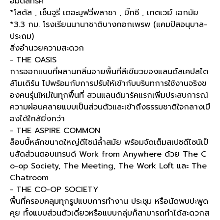
อ็มดิสทริค
*โลตัส , เซ็นจูรี่ เดอะมูฟวี่พลาซา , บิ๊กซี , เกตเวย์ เอกมัย
*3.3 กม. โรงเรียนนานาชาติบางกอกเพรพ (แคมปัสอนุบาล-
ประถม)
สิ่งอำนวยความสะดวก
- THE OASIS
การออกแบบที่ผสานกลิ่นอายพื้นที่สีเขียวของแลนด์สเคปสไต
ล์โมเดิร์น ไปพร้อมกับการปรับให้เข้ากับบริบทการใช้งานจริงข
องคนรุ่นใหม่ในทุกพื้นที่ สวนแลนด์มาร์คแรกเพิ่มประสบการณ์
ความผ่อนคลายแบบเป็นส่วนตัวและเข้าถึงธรรมชาติใจกลางเมื
องได้ใกล้ยิ่งกว่า
- THE ASPIRE COMMON
ล็อบบี้หลักขนาดใหญ่ดีไซน์ล้ำสมัย พร้อมจัดเต็มสเปซดีไซน์เป็
นสัดส่วนตอบเทรนด์ Work from Anywhere ด้วย The C
o-op Society, The Meeting, The Work Loft และ The
Chatroom
- THE CO-OP SOCIETY
พื้นที่ครอบคลุมทุกรูปแบบการทำงาน ประชุม หรือนัดพบปะพูด
คุย ทั้งแบบส่วนตัวเดี่ยวหรือแบบกลุ่มก็สามารถทำได้สะดวกส