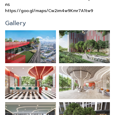
คร
https://goo.gl/maps/Cw2im4w9Kmr7A1tw9
Gallery