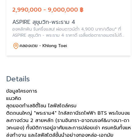
2,990,000 - 9,000,000 ฿
ASPIRE สุขุมวิท-พระราม 4
องหลักพัน รับครึ่งแสน! ผ่อนดาวน์ต่ำ 4,900 บาท/เดือน* ที่
ASPIRE สุขุมวิท - พระราม 4 ราคาดี เฉลี่ยต่อตารางเมตรไม่ถึง
แสน ส่วนกลางวิวงาม ใจกลางสุขุมวิท - พระราม 4
คลองเตย - Khlong Toei
Details
ข้อมูลโครงการ
แนวคิด
สุดยอดทำเลซิตี้โซน ไลฟ์สไตล์ครบ
ติดถนนใหญ่ "พระราม4" ใกล้สถานีรถไฟฟ้า BTS พระโขนงแ
ละทางด่วน 2 สายหลัก (รามอินทรา-อาจณรงค์&บางนา-ดา
วคะนอง) ทั้งมิติการอยู่อาศัยและการปล่อยเช่า ครบครันทั้งแห
ล่งทำงาน และไลฟ์สไตล์ชั้นนำอย่างทองหล่อ-เอกมัย