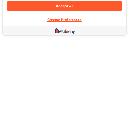
Accept All
Change Preferences
Other Link
HOME PAGE
REAL ESTATE
PRODUCTS
SERVICE
SOCIAL
Support
FAQ
Return Policy
About Us
Terms Of Service