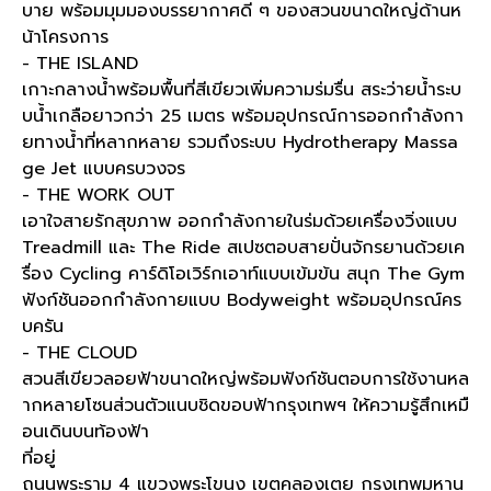
บาย พร้อมมุมมองบรรยากาศดี ๆ ของสวนขนาดใหญ่ด้านห
น้าโครงการ
- THE ISLAND
เกาะกลางน้ำพร้อมพื้นที่สีเขียวเพิ่มความร่มรื่น สระว่ายน้ำระบ
บน้ำเกลือยาวกว่า 25 เมตร พร้อมอุปกรณ์การออกกำลังกา
ยทางน้ำที่หลากหลาย รวมถึงระบบ Hydrotherapy Massa
ge Jet แบบครบวงจร
- THE WORK OUT
เอาใจสายรักสุขภาพ ออกกำลังกายในร่มด้วยเครื่องวิ่งแบบ
Treadmill และ The Ride สเปซตอบสายปั่นจักรยานด้วยเค
รื่อง Cycling คาร์ดิโอเวิร์กเอาท์แบบเข้มข้น สนุก The Gym
ฟังก์ชันออกกำลังกายแบบ Bodyweight พร้อมอุปกรณ์คร
บครัน
- THE CLOUD
สวนสีเขียวลอยฟ้าขนาดใหญ่พร้อมฟังก์ชันตอบการใช้งานหล
ากหลายโซนส่วนตัวแนบชิดขอบฟ้ากรุงเทพฯ ให้ความรู้สึกเหมื
อนเดินบนท้องฟ้า
ที่อยู่
ถนนพระราม 4 แขวงพระโขนง เขตคลองเตย กรุงเทพมหาน