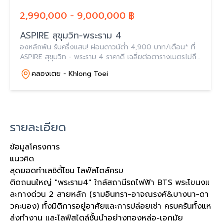
2,990,000 - 9,000,000 ฿
ASPIRE สุขุมวิท-พระราม 4
องหลักพัน รับครึ่งแสน! ผ่อนดาวน์ต่ำ 4,900 บาท/เดือน* ที่
ASPIRE สุขุมวิท - พระราม 4 ราคาดี เฉลี่ยต่อตารางเมตรไม่ถึง
แสน ส่วนกลางวิวงาม ใจกลางสุขุมวิท - พระราม 4
คลองเตย - Khlong Toei
รายละเอียด
ข้อมูลโครงการ
แนวคิด
สุดยอดทำเลซิตี้โซน ไลฟ์สไตล์ครบ
ติดถนนใหญ่ "พระราม4" ใกล้สถานีรถไฟฟ้า BTS พระโขนงแ
ละทางด่วน 2 สายหลัก (รามอินทรา-อาจณรงค์&บางนา-ดา
วคะนอง) ทั้งมิติการอยู่อาศัยและการปล่อยเช่า ครบครันทั้งแห
ล่งทำงาน และไลฟ์สไตล์ชั้นนำอย่างทองหล่อ-เอกมัย