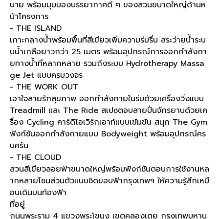
บาย พร้อมมุมมองบรรยากาศดี ๆ ของสวนขนาดใหญ่ด้านห
น้าโครงการ
- THE ISLAND
เกาะกลางน้ำพร้อมพื้นที่สีเขียวเพิ่มความร่มรื่น สระว่ายน้ำระบ
บน้ำเกลือยาวกว่า 25 เมตร พร้อมอุปกรณ์การออกกำลังกา
ยทางน้ำที่หลากหลาย รวมถึงระบบ Hydrotherapy Massa
ge Jet แบบครบวงจร
- THE WORK OUT
เอาใจสายรักสุขภาพ ออกกำลังกายในร่มด้วยเครื่องวิ่งแบบ
Treadmill และ The Ride สเปซตอบสายปั่นจักรยานด้วยเค
รื่อง Cycling คาร์ดิโอเวิร์กเอาท์แบบเข้มข้น สนุก The Gym
ฟังก์ชันออกกำลังกายแบบ Bodyweight พร้อมอุปกรณ์คร
บครัน
- THE CLOUD
สวนสีเขียวลอยฟ้าขนาดใหญ่พร้อมฟังก์ชันตอบการใช้งานหล
ากหลายโซนส่วนตัวแนบชิดขอบฟ้ากรุงเทพฯ ให้ความรู้สึกเหมื
อนเดินบนท้องฟ้า
ที่อยู่
ถนนพระราม 4 แขวงพระโขนง เขตคลองเตย กรุงเทพมหาน