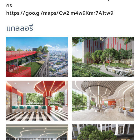
คร
https://goo.gl/maps/Cw2im4w9Kmr7A1tw9
แกลลอรี่