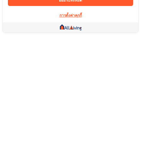
ยอมรับทั้งหมด
การตั้งค่าคุกกี้
ลิ้งค์อื่น ๆ
หน้าแรก
อสังหาริมทรัพย์
สินค้า
บริการ
คอมมูนิตี้
ช่วยเหลือ
คำถามที่พบบ่อย
เงื่อนไขการคืนสินค้า
เกี่ยวกับเรา
เงื่อนไขการให้บริการ
นโยบายความเป็นส่วนตัว