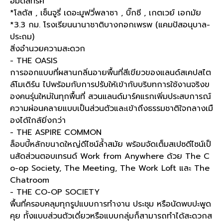
อ็มดิสทริค
*โลตัส , เซ็นจูรี่ เดอะมูฟวี่พลาซา , บิ๊กซี , เกตเวย์ เอกมัย
*3.3 กม. โรงเรียนนานาชาติบางกอกเพรพ (แคมปัสอนุบาล-
ประถม)
สิ่งอำนวยความสะดวก
- THE OASIS
การออกแบบที่ผสานกลิ่นอายพื้นที่สีเขียวของแลนด์สเคปสไต
ล์โมเดิร์น ไปพร้อมกับการปรับให้เข้ากับบริบทการใช้งานจริงข
องคนรุ่นใหม่ในทุกพื้นที่ สวนแลนด์มาร์คแรกเพิ่มประสบการณ์
ความผ่อนคลายแบบเป็นส่วนตัวและเข้าถึงธรรมชาติใจกลางเมื
องได้ใกล้ยิ่งกว่า
- THE ASPIRE COMMON
ล็อบบี้หลักขนาดใหญ่ดีไซน์ล้ำสมัย พร้อมจัดเต็มสเปซดีไซน์เป็
นสัดส่วนตอบเทรนด์ Work from Anywhere ด้วย The C
o-op Society, The Meeting, The Work Loft และ The
Chatroom
- THE CO-OP SOCIETY
พื้นที่ครอบคลุมทุกรูปแบบการทำงาน ประชุม หรือนัดพบปะพูด
คุย ทั้งแบบส่วนตัวเดี่ยวหรือแบบกลุ่มก็สามารถทำได้สะดวกส