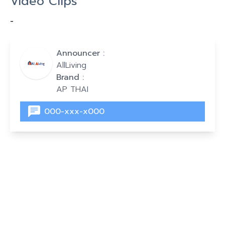
Video Clips
-
Announcer :
AllLiving
Brand :
AP THAI
000-xxx-x000