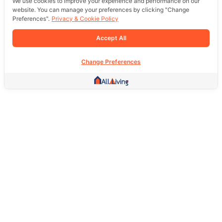
We use cookies to improve your experience and performance on our
website. You can manage your preferences by clicking "Change
Preferences".
Privacy & Cookie Policy
Accept All
Change Preferences
Other Link
HOME PAGE
REAL ESTATE
PRODUCTS
SERVICE
SOCIAL
Support