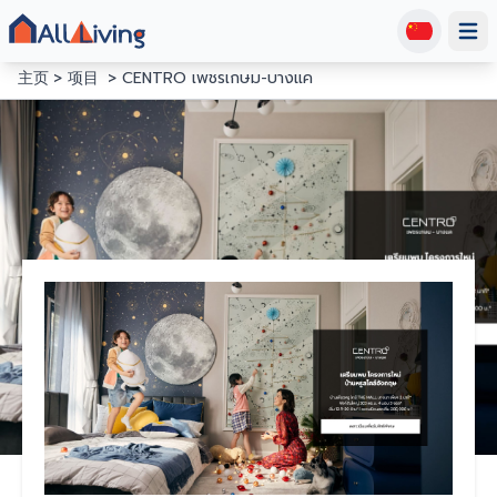
Open
主页
项目
CENTRO เพชรเกษม-บางแค