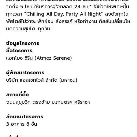
ากถึง
5
โซน ให้บริการจุใจตลอด
24
ชม
.*
ใช้ชีวิตให้พิเศษขึ้น
ทุกเวลา
“Chilling AIl Day, Party All Night”
ลงตัวทุกไล
ฟ์สไตล์ไม่ว่าจะ พักผ่อน สังสรรค์ หรือทำงาน ก็สลับเปลี่ยนโห
มดความสุขได้
…
ทุกวัน
ข้อมูลโครงการ
ชื่อโครงการ
แอทโมซ
ซีรีน
(Atmoz Serene)
ผู้พัฒนาโครงการ
บริษัท แอสเซทไวส์ จำกัด
(
มหาชน
)
สถานที่ตั้ง
ถนนสุขุมวิท ตรงข้าม ม
.
เกษตรฯ ศรีราชา
ลักษณะโครงการ
3
อาคาร
8
ชั้น