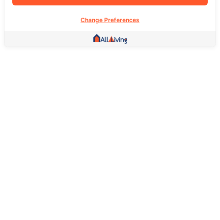
Change Preferences
Other Link
HOME PAGE
REAL ESTATE
PRODUCTS
SERVICE
SOCIAL
Support
FAQ
Return Policy
About Us
Terms Of Service
Privacy Policy