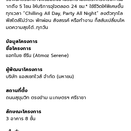
ากถึง
5
โซน ให้บริการจุใจตลอด
24
ชม
.*
ใช้ชีวิตให้พิเศษขึ้น
ทุกเวลา
“Chilling AIl Day, Party All Night”
ลงตัวทุกไล
ฟ์สไตล์ไม่ว่าจะ พักผ่อน สังสรรค์ หรือทำงาน ก็สลับเปลี่ยนโห
มดความสุขได้
…
ทุกวัน
ข้อมูลโครงการ
ชื่อโครงการ
แอทโมซ
ซีรีน
(Atmoz Serene)
ผู้พัฒนาโครงการ
บริษัท แอสเซทไวส์ จำกัด
(
มหาชน
)
สถานที่ตั้ง
ถนนสุขุมวิท ตรงข้าม ม
.
เกษตรฯ ศรีราชา
ลักษณะโครงการ
3
อาคาร
8
ชั้น