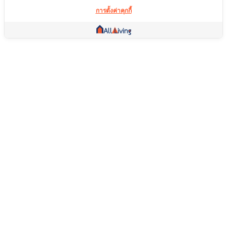
การตั้งค่าคุกกี้
ลิ้งค์อื่น ๆ
หน้าแรก
อสังหาริมทรัพย์
สินค้า
บริการ
คอมมูนิตี้
ช่วยเหลือ
คำถามที่พบบ่อย
เงื่อนไขการคืนสินค้า
เกี่ยวกับเรา
เงื่อนไขการให้บริการ
นโยบายความเป็นส่วนตัว