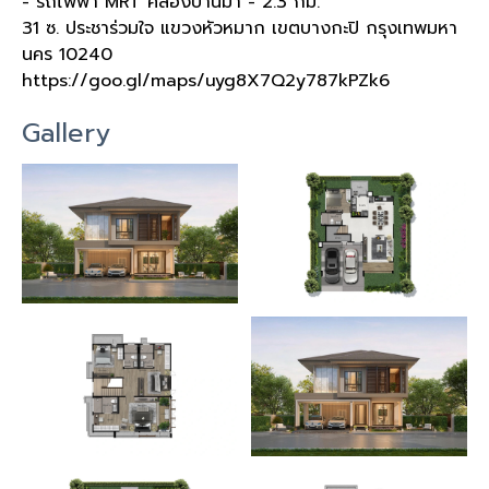
- รถไฟฟ้า MRT คลองบ้านม้า - 2.3 กม.
31 ซ. ประชาร่วมใจ แขวงหัวหมาก เขตบางกะปิ กรุงเทพมหา
นคร 10240
https://goo.gl/maps/uyg8X7Q2y787kPZk6
Gallery