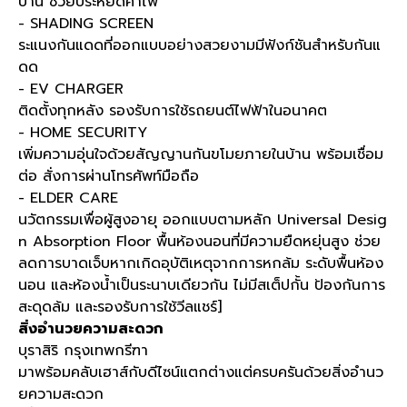
บ้าน ช่วยประหยัดค่าไฟ
- SHADING SCREEN
ระแนงกันแดดที่ออกแบบอย่างสวยงามมีฟังก์ชันสำหรับกันแ
ดด
- EV CHARGER
ติดตั้งทุกหลัง รองรับการใช้รถยนต์ไฟฟ้าในอนาคต
- HOME SECURITY
เพิ่มความอุ่นใจด้วยสัญญานกันขโมยภายในบ้าน พร้อมเชื่อม
ต่อ สั่งการผ่านโทรศัพท์มือถือ
- ELDER CARE
นวัตกรรมเพื่อผู้สูงอายุ ออกแบบตามหลัก Universal Desig
n Absorption Floor พื้นห้องนอนที่มีความยืดหยุ่นสูง ช่วย
ลดการบาดเจ็บหากเกิดอุบัติเหตุจากการหกล้ม ระดับพื้นห้อง
นอน และห้องน้ำเป็นระนาบเดียวกัน ไม่มีสเต็ปกั้น ป้องกันการ
สะดุดล้ม และรองรับการใช้วีลแชร์]
สิ่งอำนวยความสะดวก
บุราสิริ กรุงเทพกรีฑา
มาพร้อมคลับเฮาส์กับดีไซน์แตกต่างแต่ครบครันด้วยสิ่งอำนว
ยความสะดวก