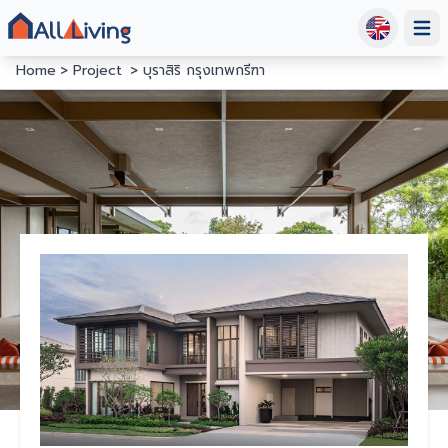
Open
Home
Project
บุราสิริ กรุงเทพกรีฑา