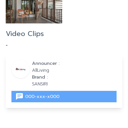
Video Clips
-
Announcer :
AllLiving
Brand :
SANSIRI
000-xxx-x000