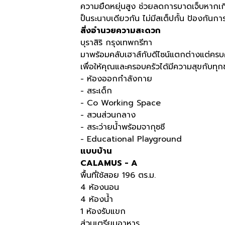
ความยืดหยุ่นสูง ช่วยลดการบาดเจ็บหากเกิ
ป็นระนาบเดียวกัน ไม่มีสเต็ปกั้น ป้องกันกา
สิ่งอำนวยความสะดวก
บุราสิริ กรุงเทพกรีฑา
มาพร้อมคลับเฮาส์กับดีไซน์แตกต่างแต่คร
เพื่อให้คุณและครอบครัวได้มีความสุขกับทุก
- ห้องออกกำลังกาย
- สระเด็ก
- Co Working Space
- สวนส่วนกลาง
- สระว่ายน้ำพร้อมจากุซซี
- Educational Playground​
แบบบ้าน
CALAMUS - A
พื้นที่ใช้สอย 196 ตร.ม.
4 ห้องนอน
4 ห้องน้ำ
1 ห้องรับแขก
ส่วนเตรียมอาหาร