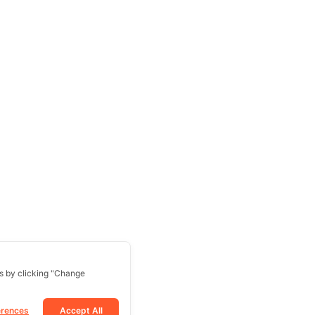
s by clicking "Change
erences
Accept All