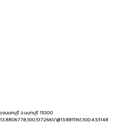
ืองนนทบุรี จ
.
นนทบุรี
11000
13.8806778,100.5172661/@13.8811161,100.433148