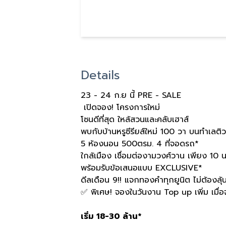
Details
23 - 24
ก
.
ย นี้
PRE - SALE
เปิดจอง
!
โครงการใหม่
โซนดีที่สุด ใหล้สวนและคลับเฮาส์
พบกับบ้านหรูซีรียส์ใหม่
100
วา บนทำเลติว
5
ห้องนอน
500
ตรม
. 4
ที่จอดรถ
*
ใกล้เมือง เชื่อมต่องามวงศ์วาน เพียง
10
น
พร้อมรับข้อเสนอแบบ
EXCLUSIVE*
ดีลเดือน
9!!
แจกทองคำทุกยูนิต ไม่ต้องลุ้
✅
พิเศษ
!
จองในวันงาน
Top up
เพิ่ม เมื
เริ่ม
18-30
ล้าน
*