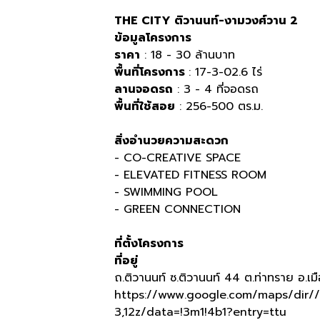
THE CITY
ติวานนท์
-
งามวงศ์วาน
2
ข้อมูลโครงการ
ราคา
: 18 - 30
ล้านบาท
พื้นที่โครงการ
: 17-3-02.6
ไร่
ลานจอดรถ
: 3 - 4
ที่จอดรถ
พื้นที่ใช้สอย
: 256-500
ตร
.
ม
.
สิ่งอำนวยความสะดวก
- CO-CREATIVE SPACE
- ELEVATED FITNESS ROOM
- SWIMMING POOL
- GREEN CONNECTION
ที่ตั้งโครงการ
ที่อยู่
ถ
.
ติวานนท์ ซ
.
ติวานนท์
44
ต
.
ท่าทราย อ
.
เม
https://www.google.com/maps/dir//
3,12z/data=!3m1!4b1?entry=ttu