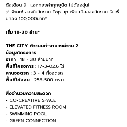
ดีลเดือน
9!!
แจกทองคำทุกยูนิต ไม่ต้องลุ้น
!
✅
พิเศษ
!
จองในวันงาน
Top up
เพิ่ม เมื่อจองวันงาน รับเพิ่
มทอง
100,000
บาท
*
เริ่ม
18-30
ล้าน
*
THE CITY
ติวานนท์
-
งามวงศ์วาน
2
ข้อมูลโครงการ
ราคา
: 18 - 30
ล้านบาท
พื้นที่โครงการ
: 17-3-02.6
ไร่
ลานจอดรถ
: 3 - 4
ที่จอดรถ
พื้นที่ใช้สอย
: 256-500
ตร
.
ม
.
สิ่งอำนวยความสะดวก
- CO-CREATIVE SPACE
- ELEVATED FITNESS ROOM
- SWIMMING POOL
- GREEN CONNECTION