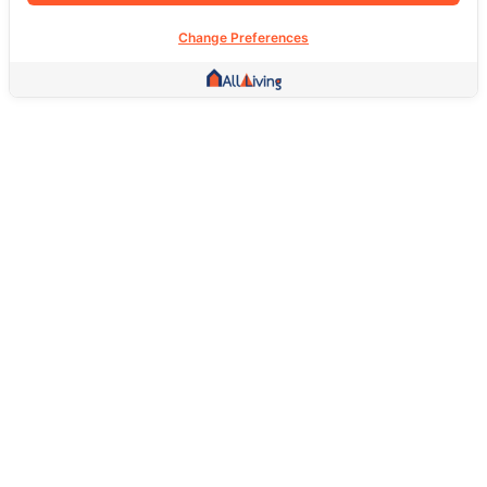
Change Preferences
Other Link
HOME PAGE
REAL ESTATE
PRODUCTS
SERVICE
SOCIAL
Support
FAQ
Return Policy
About Us
Terms Of Service
Privacy Policy