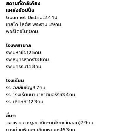
สถานที่ใกล้เคียง
แหล่งช้อปปิ้ง
Gourmet District2.4กม.
เทสโก้ โลตัส พระราม 29กม.
พอร์โตชิโน10กม.
โรงพยาบาล
รพ.มหาชัย12.5กม.
รพ.สมุทรสาคร13.8กม.
รพ.นครธน14.8กม.
โรงเรียน
รร. อัสสัมชัญ3.7กม.
รร. โรงเรียนนานาชาตินอร์ริช3.4กม.
รร. เลิศหล้า12.3กม.
อื่นๆ
วงแหวนกาญจนาภิเษก(ฝั่งตะวันออก)7.9กม.
ทางด่วนพิเศษเฉลิมมหานคร16.3กม.