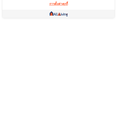
การตั้งค่าคุกกี้
ลิ้งค์อื่น ๆ
หน้าแรก
อสังหาริมทรัพย์
สินค้า
บริการ
คอมมูนิตี้
ช่วยเหลือ
คำถามที่พบบ่อย
เงื่อนไขการคืนสินค้า
เกี่ยวกับเรา
เงื่อนไขการให้บริการ
นโยบายความเป็นส่วนตัว
ติดตามช่องทางอื่นได้ที่