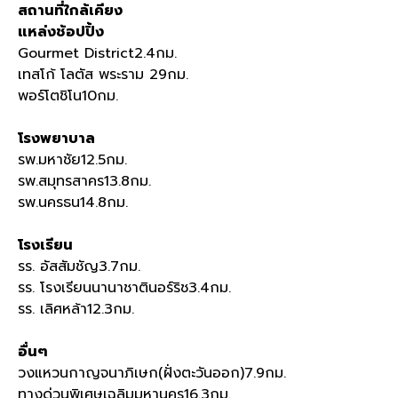
สถานที่ใกล้เคียง
แหล่งช้อปปิ้ง
Gourmet District2.4กม.
เทสโก้ โลตัส พระราม 29กม.
พอร์โตชิโน10กม.
โรงพยาบาล
รพ.มหาชัย12.5กม.
รพ.สมุทรสาคร13.8กม.
รพ.นครธน14.8กม.
โรงเรียน
รร. อัสสัมชัญ3.7กม.
รร. โรงเรียนนานาชาตินอร์ริช3.4กม.
รร. เลิศหล้า12.3กม.
อื่นๆ
วงแหวนกาญจนาภิเษก(ฝั่งตะวันออก)7.9กม.
ทางด่วนพิเศษเฉลิมมหานคร16.3กม.