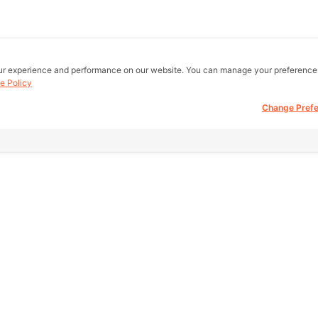
ur experience and performance on our website. You can manage your preference
e Policy
Change Pref
all real estate
Other Link
Support
 be buy, sell,
eb.
HOME PAGE
FAQ
REAL ESTATE
Return Policy
fice)
amae Dam
PRODUCTS
About Us