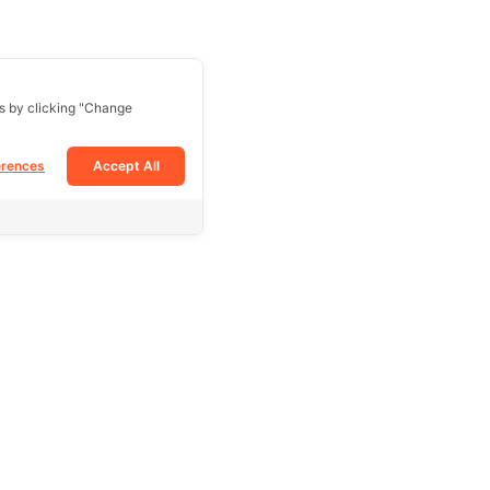
s by clicking "Change
erences
Accept All
Follow Us
Facebook
Tiktok