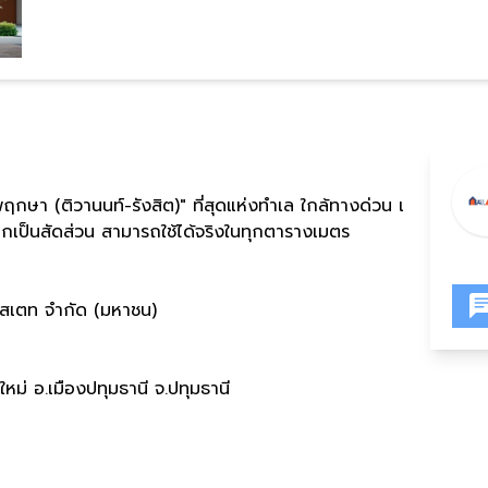
ฤกษา (ติวานนท์-รังสิต)" ที่สุดแห่งทำเล ใกล้ทางด่วน เ
แยกเป็นสัดส่วน สามารถใช้ได้จริงในทุกตารางเมตร
สเตท จำกัด (มหาชน)
หม่ อ.เมืองปทุมธานี จ.ปทุมธานี