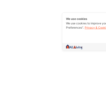
We use cookies
We use cookies to improve yo
Preferences".
Privacy & Cooki
A community more than trading.Collect 
information and give counsel Whether it
rent out or excellent essence in one w
Prolife Plus Pub Co., Ltd.(Head Of
109/8,109/9, Sakae Ngam Road, S