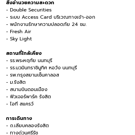
สิ่งอำนวยความสะดวก
- Double Securities
- ระบบ Access Card บริเวณทางเข้า-ออก
- พนักงานรักษาความปลอดภัย 24 ชม.
- Fresh Air
- Sky Light
สถานที่ใกล้เคียง
- รร.พระหฤทัย นนทบุรี
- รร.นวมินทราชินูทิศ หอวัง นนทบุรี
- รพ.กรุงสยามเซ็นคาลอส
- ม.รังสิต
- สนามบินดอนเมือง
- ฟิวเจอร์พาร์ค รังสิต
- ไอที สแครว์
การเดินทาง
- ถ.เลียบคลองรังสิต
- ทางด่วนศรีรัช