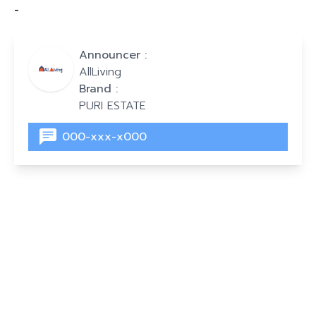
-
Announcer :
AllLiving
Brand :
PURI ESTATE
000-xxx-x000