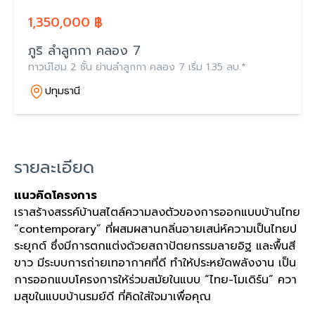
1,350,000 ฿
ภูริ ลำลูกกา คลอง 7
ทาวน์โฮม 2 ชั้น ย่านลำลูกกา คลอง 7 เริ่ม 1.35 ลบ.*
ปทุมธานี
รายละเอียด
แนวคิดโครงการ
เราสร้างสรรค์บ้านสไตล์ความลงตัวของการออกแบบบ้านไทย
“contemporary” ที่ผสมผสานกลิ่นอายเสน่ห์ความเป็นไทยป
ระยุกต์ ซึ่งมีการตกแต่งด้วยสถาปัตยกรรมลายอิฐ และพื้นสี
ขาว มีระบบการถ่ายเทอากาศที่ดี ทำให้ประหยัดพลังงาน เป็น
การออกแบบโครงการให้ร่วมสมัยในแบบ “ไทย-โมเดิร์น” ควา
มสุขในแบบบ้านรมย์ดี ที่คิดใส่ใจมาเพื่อคุณ