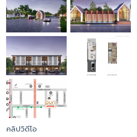
คลิปวิดีโอ