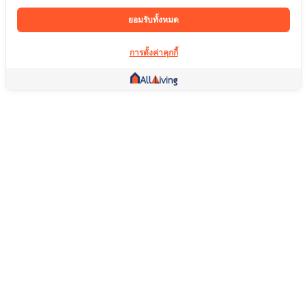
ยอมรับทั้งหมด
การตั้งค่าคุกกี้
ลิ้งค์อื่น ๆ
หน้าแรก
อสังหาริมทรัพย์
สินค้า
บริการ
คอมมูนิตี้
ช่วยเหลือ
คำถามที่พบบ่อย
เงื่อนไขการคืนสินค้า
เกี่ยวกับเรา
เงื่อนไขการให้บริการ