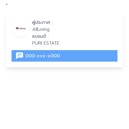
-
ผู้ประกาศ :
AllLiving
แบรนด์ :
PURI ESTATE
000-xxx-x000