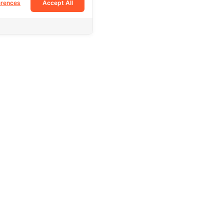
erences
Accept All
Follow Us
Facebook
Tiktok
Instagram
e
Youtube