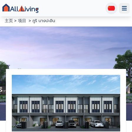
Open
主页
项目
ภูริ บางปะอิน