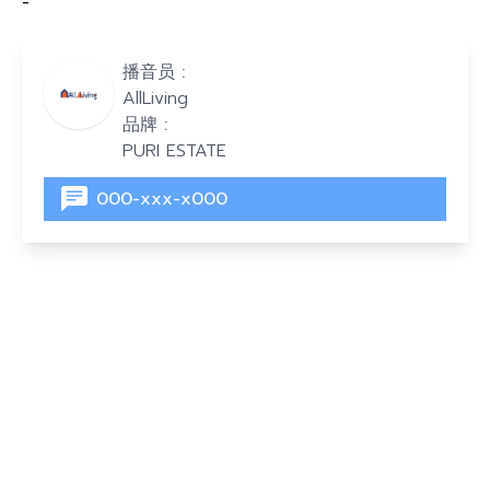
-
播音员 :
AllLiving
品牌 :
PURI ESTATE
000-xxx-x000