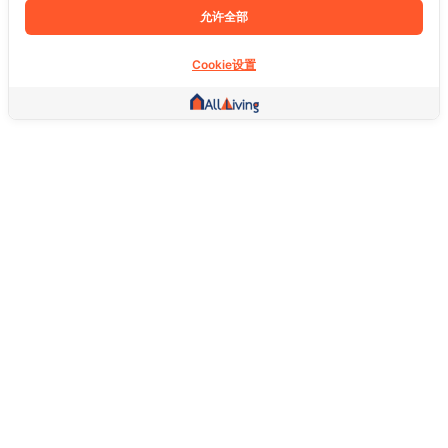
允许全部
Cookie设置
其他链接
主页
房地产
商品
服务
社交
支持
常问问题
想退货怎么退？
关于我们
服务条款