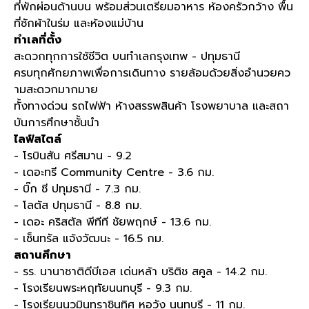
ที่พักผ่อนด้านบน พร้อมส่วนเตรียมอาหาร ห้องครัวกว้าง พื้น
ที่ซักผ้าในร่ม และห้องแม่บ้าน
ทำเลที่ตั้ง
สะดวกทุกการใช้ชีวิต บนทำเลกรุงเทพ - ปทุมธานี​
ครบทุกศักยภาพเพื่อการเดินทาง รายล้อมด้วยสิ่งอำนวยคว
ามสะดวกมากมาย​
ทั้งทางด่วน รถไฟฟ้า ห้างสรรพสินค้า โรงพยาบาล และสถา
บันการศึกษาชั้นนำ​
ไลฟ์สไตล์
- โรบินสัน ศรีสมาน - 9.2
- เดอะทรี Community Centre - 3.6 กม.
- บิ๊ก ซี ปทุมธานี - 7.3 กม.
- โลตัส ปทุมธานี - 8.8 กม.
- เดอะ คริสตัล พีทีที ชัยพฤกษ์ - 13.6 กม.
- เซ็นทรัล แจ้งวัฒนะ - 16.5 กม.
สถานศึกษา
- รร. นานาชาติดีบีเอส เด่นหล้า บริติช สคูล - 14.2 กม.
- โรงเรียนพระหฤทัยนนทบุรี - 9.3 กม.
- โรงเรียนนวมินทราชินูทิศ หอวัง นนทบุรี - 11 กม.