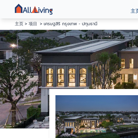
主
主页
项目
เศรษฐสิริ กรุงเทพ - ปทุมธานี