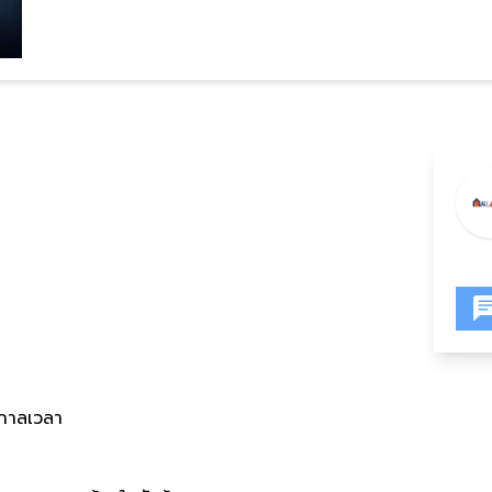
้กาลเวลา