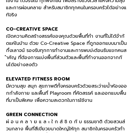
ใช้งาน ได้จริงใน ทุกฟังก์ชัน เพื่อสร้างช่วงเวลาแห่งความสุข
และการผ่อนคลาย สำหรับสมาชิกทุกคนในครอบครัวได้อย่างแ
ท้จริง
CO-CREATIVE SPACE
เปิดความคิดสร้างสรรค์ของคุณด้วยพื้นที่ทำ งานที่ไม่ได้จำกั
ดแค่ในบ้าน ด้วย
Co-Creative Space
ที่ถูกออกแบบมาเป็น
กึ่งเลาจน์ รองรับทุกการทำงานและการพบปะต้อนรับแขกคนส
ำคัญ ที่ต้องการแบ่งพื้นที่ส่วนตัวและพื้นที่ทำงานออกจากกั
นได้อย่างลงตัว
ELEVATED FITNESS ROOM
มีความสุข สนุก สุขภาพดีทั้งครอบครัวด้วยสระว่ายน้ำห้องออ
กกำลังกาย และพื้นที่
Playroom
ที่คัดสรรค์ และออกแบบพื้น
ที่มาเป็นพิเศษ เพื่อความสะดวกในการใช้งาน
GREEN CONNECTION
ผ่ อ น ค ล า ย แ ล ะ ใ ก ล้ ชิ ด กั บ ธรรมชาติ ด้วยสวนส่
วนกลาง พื้นที่สีเขียวขนาดใหญ่ให้ทุก สมาชิกในครอบครัวทำ