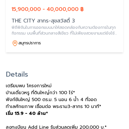
15,900,000 - 40,000,000 ฿
THE CITY สาทร-สุขสวัสดิ์ 3
พิถีพิถันในการออกแบบมาให้สอดคล้องกับความต้องการในทุก
กิจกรรม บนพื้นที่ส่วนกลางสีเขียว ที่ไม่เพียงสวยงามแต่ยังใช้
งาน ได้จริงใน ทุกฟังก์ชัน เพื่อสร้างช่วงเวลาแห่งความสุข
สมุทรปราการ
Details
เตรียมพบ โครงการใหม่
บ้านเดี่ยวหรู ที่ดินใหญ่่กว่า
100
ไร่
*
ฟังก์ชันใหญ่
500
ตร
.
ม
. 5
นอน
6
น้ำ
4
ที่จอด
ทำเลศักยภาพ เชื่อมต่อ พระราม
3-
สาทร
10
นาที
*
เริ่ม
15.9 - 40
ล้าน
*
ลงทะเบียน
Add Line
รับส่วนลดเพิ่ม
200,000
บ
.*