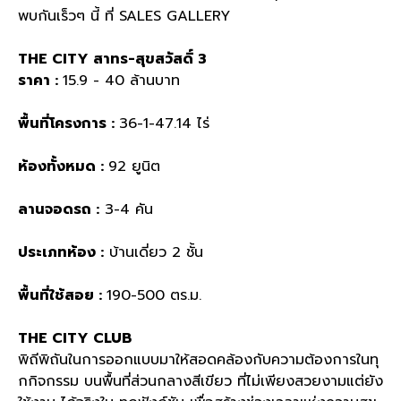
พบกันเร็วๆ
นี้
ที่
SALES GALLERY
THE CITY
สาทร
-
สุขสวัสดิ์
3
ราคา
:
15.9 - 40
ล้านบาท
พื้นที่โครงการ
:
36-1-47.14
ไร่
ห้องทั้งหมด
:
92
ยูนิต
ลานจอดรถ
:
3-4
คัน
ประเภทห้อง
:
บ้านเดี่ยว
2
ชั้น
พื้นที่ใช้สอย
:
190-500
ตร
.
ม
.
THE CITY CLUB
พิถีพิถันในการออกแบบมาให้สอดคล้องกับความต้องการในทุ
กกิจกรรม บนพื้นที่ส่วนกลางสีเขียว ที่ไม่เพียงสวยงามแต่ยัง