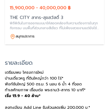
15,900,000 - 40,000,000 ฿
THE CITY สาทร-สุขสวัสดิ์ 3
พิถีพิถันในการออกแบบมาให้สอดคล้องกับความต้องการในทุก
กิจกรรม บนพื้นที่ส่วนกลางสีเขียว ที่ไม่เพียงสวยงามแต่ยังใช้
งาน ได้จริงใน ทุกฟังก์ชัน เพื่อสร้างช่วงเวลาแห่งความสุข
สมุทรปราการ
รายละเอียด
เตรียมพบ โครงการใหม่
บ้านเดี่ยวหรู ที่ดินใหญ่่กว่า
100
ไร่
*
ฟังก์ชันใหญ่
500
ตร
.
ม
. 5
นอน
6
น้ำ
4
ที่จอด
ทำเลศักยภาพ เชื่อมต่อ พระราม
3-
สาทร
10
นาที
*
เริ่ม
15.9 - 40
ล้าน
*
ลงทะเบียน
Add Line
รับส่วนลดเพิ่ม
200,000
บ
.*