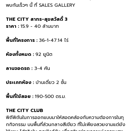
พบกันเร็วๆ
นี้
ที่
SALES GALLERY
THE CITY
สาทร
-
สุขสวัสดิ์
3
ราคา
:
15.9 - 40
ล้านบาท
พื้นที่โครงการ
:
36-1-47.14
ไร่
ห้องทั้งหมด
:
92
ยูนิต
ลานจอดรถ
:
3-4
คัน
ประเภทห้อง
:
บ้านเดี่ยว
2
ชั้น
พื้นที่ใช้สอย
:
190-500
ตร
.
ม
.
THE CITY CLUB
พิถีพิถันในการออกแบบมาให้สอดคล้องกับความต้องการในทุ
กกิจกรรม บนพื้นที่ส่วนกลางสีเขียว ที่ไม่เพียงสวยงามแต่ยัง