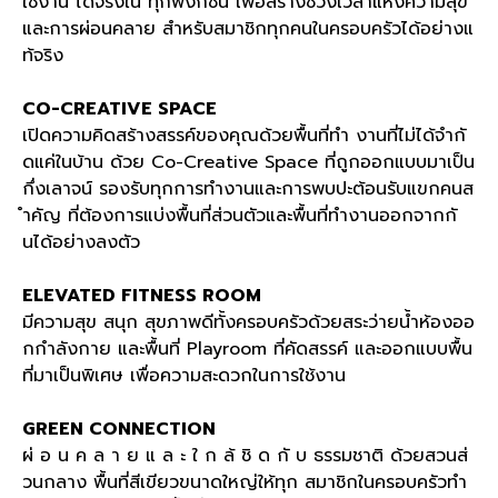
ใช้งาน ได้จริงใน ทุกฟังก์ชัน เพื่อสร้างช่วงเวลาแห่งความสุข
และการผ่อนคลาย สำหรับสมาชิกทุกคนในครอบครัวได้อย่างแ
ท้จริง
CO-CREATIVE SPACE
เปิดความคิดสร้างสรรค์ของคุณด้วยพื้นที่ทำ งานที่ไม่ได้จำกั
ดแค่ในบ้าน ด้วย
Co-Creative Space
ที่ถูกออกแบบมาเป็น
กึ่งเลาจน์ รองรับทุกการทำงานและการพบปะต้อนรับแขกคนส
ำคัญ ที่ต้องการแบ่งพื้นที่ส่วนตัวและพื้นที่ทำงานออกจากกั
นได้อย่างลงตัว
ELEVATED FITNESS ROOM
มีความสุข สนุก สุขภาพดีทั้งครอบครัวด้วยสระว่ายน้ำห้องออ
กกำลังกาย และพื้นที่
Playroom
ที่คัดสรรค์ และออกแบบพื้น
ที่มาเป็นพิเศษ เพื่อความสะดวกในการใช้งาน
GREEN CONNECTION
ผ่ อ น ค ล า ย แ ล ะ ใ ก ล้ ชิ ด กั บ ธรรมชาติ ด้วยสวนส่
วนกลาง พื้นที่สีเขียวขนาดใหญ่ให้ทุก สมาชิกในครอบครัวทำ