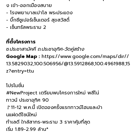
ง เข้า
-
ออกเมืองสบาย
- โรงพยาบาลเปาโล พระประแดง
- บิ๊กซีซูเปอร์เซ็นเตอร์ สุขสวัสดิ์
- เซ็นทรัลพระราม
2
ที่ตั้งโครงการ
ซ.ประชาสามัคคี ถ.ประชาอุทิศ-วัดคู่สร้าง
Google Map :
https://www.google.com/maps/dir//
13.5829032,100.506956/@13.5912868,100.4961988,15
z?entry=ttu
โปรโมชั่น
#NewProject เตรียมพบโครงการใหม่ พลีโน่
ทาวน์ ประชาอุทิศ 90
🚩11-12 พ.ค.นี้ เปิดจองครั้งแรกทาวน์โฮมและบ้า
นแฝดดีไซน์ใหม่
ทำเลดี ใกล้สาทร-พระราม 3 ราคาคุ้มที่สุด
เริ่ม 1.89-2.99 ล้าน*