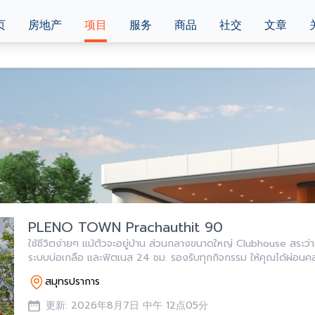
页
房地产
项目
服务
商品
社交
文章
PLENO TOWN Prachauthit 90
ใช้ชีวิตง่ายๆ แม้ตัวจะอยู่บ้าน ส่วนกลางขนาดใหญ่ Clubhouse สระว่า
ระบบบ่อเกลือ และฟิตเนส 24 ชม. รองรับทุกกิจกรรม ให้คุณได้ผ่อนค
แบบจัดเต็ม แม้คุณจะไม่ได้ออกไปไหน
สมุทรปราการ
更新: 2026年8月7日 中午 12点05分