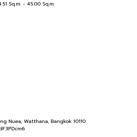
51 Sq.m. - 45.00 Sq.m.
nong Nuea, Watthana, Bangkok 10110
xdF3PDcm6