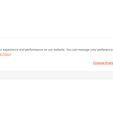
ur experience and performance on our website. You can manage your preference
e Policy
Change Pref
all real estate
Other Link
Support