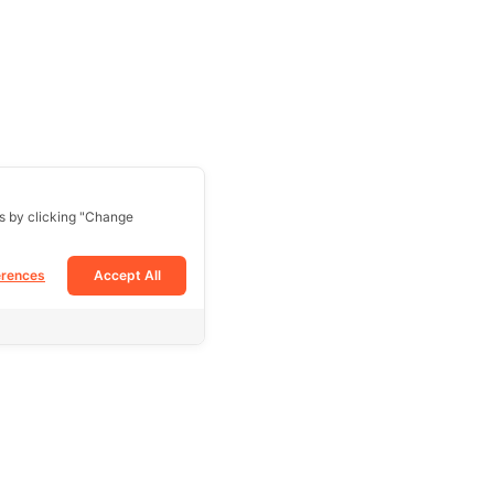
s by clicking "Change
erences
Accept All
Follow Us