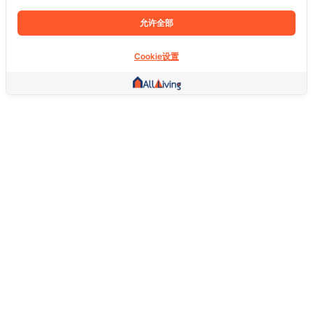
允许全部
Cookie设置
其他链接
主页
房地产
商品
服务
社交
支持
常问问题
想退货怎么退？
关于我们
服务条款