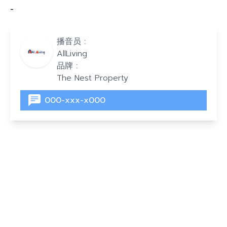
-
播音员 :
AllLiving
品牌 :
The Nest Property
000-xxx-x000