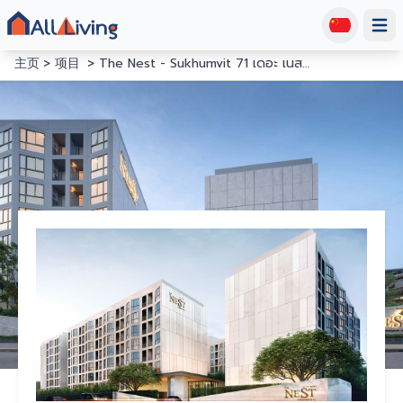
Open
主页
项目
The Nest - Sukhumvit 71 เดอะ เนสท์ สุขุมวิท 71