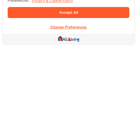
Preferences".
Privacy & Cookie Policy
Accept All
Change Preferences
Other Link
HOME PAGE
REAL ESTATE
PRODUCTS
SERVICE
SOCIAL
Support
FAQ
Return Policy