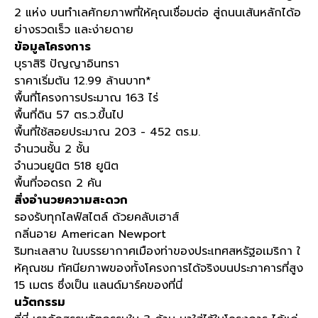
2 แห่ง บนทำเลศักยภาพที่ให้คุณเชื่อมต่อ สู่ถนนเส้นหลักได้อ
ย่างรวดเร็ว และง่ายดาย
ข้อมูลโครงการ
บุราสิริ ปัญญาอินทรา
ราคาเริ่มต้น 12.99 ล้านบาท*
พื้นที่โครงการประมาณ 163 ไร่
พื้นที่ดิน 57 ตร.ว.ขึ้นไป
พื้นที่ใช้สอยประมาณ 203 - 452 ตร.ม.
จำนวนชั้น 2 ชั้น
จำนวนยูนิต 518 ยูนิต
พื้นที่จอดรถ 2 คัน
สิ่งอำนวยความสะดวก
รองรับทุกไลฟ์สไตล์ ด้วยคลับเฮาส์
กลิ่นอาย American Newport
ริมทะเลสาบ ในบรรยากาศเมืองท่าของประเทศสหรัฐอเมริกา ใ
ห้คุณชม ทัศนียภาพของทั้งโครงการได้จริงบนประภาคารที่สูง
15 เมตร ซึ่งเป็น แลนด์มาร์คของที่นี่
นวัตกรรม