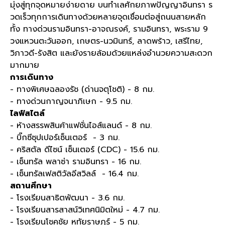
มุ่งสู่ทุกจุดหมายง่ายดาย บนทำเลศักยภาพปัญญาอินทรา ร
วดเร็วทุกการเดินทางด้วยหลายจุดเชื่อมต่อสู่ถนนสายหลัก
ทั้ง ทางด่วนรามอินทรา-อาจณรงค์, รามอินทรา, พระราม 9
วงแหวนตะวันออก, เกษตร-นวมินทร์, ลาดพร้าว, เสรีไทย,
วิภาวดี-รังสิต และยังรายล้อมด้วยแหล่งอำนวยความสะดวก
มากมาย
การเดินทาง
- ทางพิเศษฉลองรัช (ด่านจตุโชติ) - 8 กม.
- ทางด่วนกาญจนาภิเษก - 9.5 กม.
ไลฟ์สไตล์
- ห้างสรรพสินค้าแฟชั่นไอส์แลนด์ - 8 กม.
- บิ๊กซีซุปเปอร์เซ็นเตอร์ - 3 กม.
- คริสตัล ดีไซน์ เซ็นเตอร์ (CDC) - 15.6 กม.
- เซ็นทรัล พลาซ่า รามอินทรา - 16 กม.
- เซ็นทรัลเฟสติวัลอีสวิลล์​ - 16.4 กม.
สถานศึกษา
- โรงเรียนสาธิตพัฒนา - 3.6 กม.
- โรงเรียนสารสาสน์วิเทศนิมิตใหม่ - 4.7 กม.
- โรงเรียนโชคชัย หทัยราษฎร์ - 5 กม.