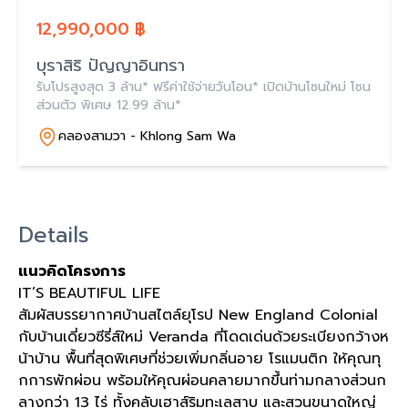
12,990,000 ฿
บุราสิริ ปัญญาอินทรา
รับโปรสูงสุด 3 ล้าน* ฟรีค่าใช้จ่ายวันโอน* เปิดบ้านโซนใหม่ โซน
ส่วนตัว พิเศษ 12.99 ล้าน*
คลองสามวา - Khlong Sam Wa
Details
แนวคิดโครงการ
IT’S BEAUTIFUL LIFE
สัมผัสบรรยากาศบ้านสไตล์ยุโรป New England Colonial
กับบ้านเดี่ยวซีรี่ส์ใหม่ Veranda ที่โดดเด่นด้วยระเบียงกว้างห
น้าบ้าน พื้นที่สุดพิเศษที่ช่วยเพิ่มกลิ่นอาย โรแมนติก ให้คุณทุ
กการพักผ่อน พร้อมให้คุณผ่อนคลายมากขึ้นท่ามกลางส่วนก
ลางกว่า 13 ไร่ ทั้งคลับเฮาส์ริมทะเลสาบ และสวนขนาดใหญ่