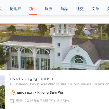
页
房地产
项目
服务
商品
社交
文章
บุราสิริ ปัญญาอินทรา
รับโปรสูงสุด 3 ล้าน* ฟรีค่าใช้จ่ายวันโอน* เปิดบ้านโซนใหม่ โซนส่วนต
คลองสามวา - Khlong Sam Wa
更新: 2026年8月6日 下午 5点31分