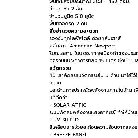
พื้นที่ใช้สอยประมาณ 203 - 452 ตร.ม.
จำนวนชั้น 2 ชั้น
จำนวนยูนิต 518 ยูนิต
พื้นที่จอดรถ 2 คัน
สิ่งอำนวยความสะดวก
รองรับทุกไลฟ์สไตล์ ด้วยคลับเฮาส์
กลิ่นอาย American Newport
ริมทะเลสาบ ในบรรยากาศเมืองท่าของประเ
ด้จริงบนประภาคารที่สูง 15 เมตร ซึ่งเป็น แล
นวัตกรรม
ที่นี่ เราคัดสรรนวัตกรรมใน 3 ด้าน มาใส
สบาย
และด้านการประหยัดพลังงานภายในบ้าน เพื
มที่ดีกว่า
- SOLAR ATTIC
ระบบพัดลมพลังงานแสงอาทิตย์ ทำให้บ้านเย
- UV SHIELD
สีเคลือบสารช่วยสะท้อนความร้อนจากแสง
- BREEZE PANEL