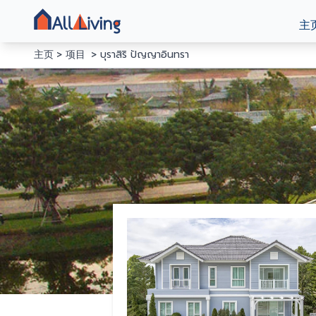
主
主页
项目
บุราสิริ ปัญญาอินทรา