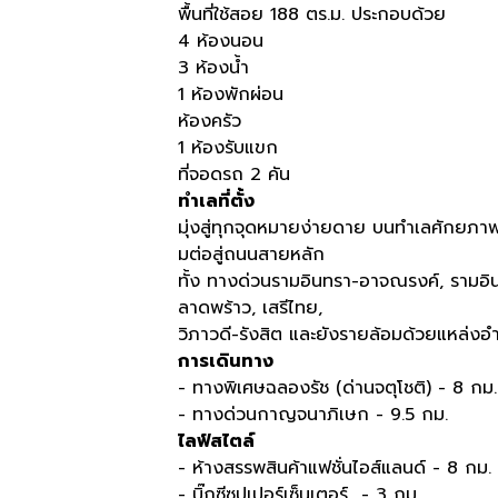
พื้นที่ใช้สอย 188 ตร.ม. ประกอบด้วย
4 ห้องนอน
3 ห้องน้ำ
1 ห้องพักผ่อน
ห้องครัว
1 ห้องรับแขก
ที่จอดรถ 2 คัน
ทำเลที่ตั้ง
มุ่งสู่ทุกจุดหมายง่ายดาย บนทำเลศักยภา
มต่อสู่ถนนสายหลัก
ทั้ง ทางด่วนรามอินทรา-อาจณรงค์, รามอ
ลาดพร้าว, เสรีไทย,
วิภาวดี-รังสิต และยังรายล้อมด้วยแหล
การเดินทาง
- ทางพิเศษฉลองรัช (ด่านจตุโชติ) - 8 กม.
- ทางด่วนกาญจนาภิเษก - 9.5 กม.
ไลฟ์สไตล์
- ห้างสรรพสินค้าแฟชั่นไอส์แลนด์ - 8 กม.
- บิ๊กซีซุปเปอร์เซ็นเตอร์ - 3 กม.