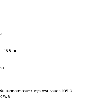
ม.
ม.
 - 16.8 กม.
กม.
ัน เขตคลองสามวา กรุงเทพมหานคร 10510
T9Fw6