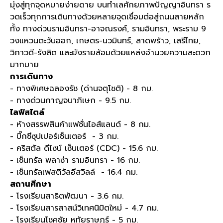
มุ่งสู่ทุกจุดหมายง่ายดาย บนทำเลศักยภาพปัญญาอินทรา ร
วดเร็วทุกการเดินทางด้วยหลายจุดเชื่อมต่อสู่ถนนสายหลัก
ทั้ง ทางด่วนรามอินทรา-อาจณรงค์, รามอินทรา, พระราม 9
วงแหวนตะวันออก, เกษตร-นวมินทร์, ลาดพร้าว, เสรีไทย,
วิภาวดี-รังสิต และยังรายล้อมด้วยแหล่งอำนวยความสะดวก
มากมาย
การเดินทาง
- ทางพิเศษฉลองรัช (ด่านจตุโชติ) - 8 กม.
- ทางด่วนกาญจนาภิเษก - 9.5 กม.
ไลฟ์สไตล์
- ห้างสรรพสินค้าแฟชั่นไอส์แลนด์ - 8 กม.
- บิ๊กซีซุปเปอร์เซ็นเตอร์ - 3 กม.
- คริสตัล ดีไซน์ เซ็นเตอร์ (CDC) - 15.6 กม.
- เซ็นทรัล พลาซ่า รามอินทรา - 16 กม.
- เซ็นทรัลเฟสติวัลอีสวิลล์​ - 16.4 กม.
สถานศึกษา
- โรงเรียนสาธิตพัฒนา - 3.6 กม.
- โรงเรียนสารสาสน์วิเทศนิมิตใหม่ - 4.7 กม.
- โรงเรียนโชคชัย หทัยราษฎร์ - 5 กม.