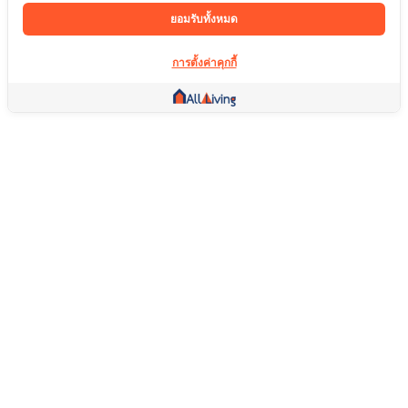
ยอมรับทั้งหมด
การตั้งค่าคุกกี้
ลิ้งค์อื่น ๆ
หน้าแรก
อสังหาริมทรัพย์
สินค้า
บริการ
คอมมูนิตี้
ช่วยเหลือ
คำถามที่พบบ่อย
เงื่อนไขการคืนสินค้า
เกี่ยวกับเรา
เงื่อนไขการให้บริการ