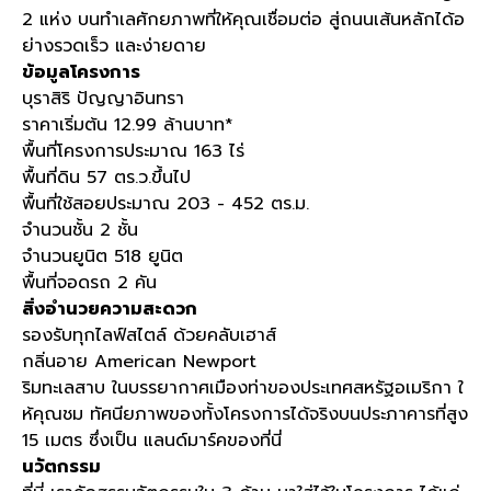
2 แห่ง บนทำเลศักยภาพที่ให้คุณเชื่อมต่อ สู่ถนนเส้นหลักได้อ
ย่างรวดเร็ว และง่ายดาย
ข้อมูลโครงการ
บุราสิริ ปัญญาอินทรา
ราคาเริ่มต้น 12.99 ล้านบาท*
พื้นที่โครงการประมาณ 163 ไร่
พื้นที่ดิน 57 ตร.ว.ขึ้นไป
พื้นที่ใช้สอยประมาณ 203 - 452 ตร.ม.
จำนวนชั้น 2 ชั้น
จำนวนยูนิต 518 ยูนิต
พื้นที่จอดรถ 2 คัน
สิ่งอำนวยความสะดวก
รองรับทุกไลฟ์สไตล์ ด้วยคลับเฮาส์
กลิ่นอาย American Newport
ริมทะเลสาบ ในบรรยากาศเมืองท่าของประเทศสหรัฐอเมริกา ใ
ห้คุณชม ทัศนียภาพของทั้งโครงการได้จริงบนประภาคารที่สูง
15 เมตร ซึ่งเป็น แลนด์มาร์คของที่นี่
นวัตกรรม