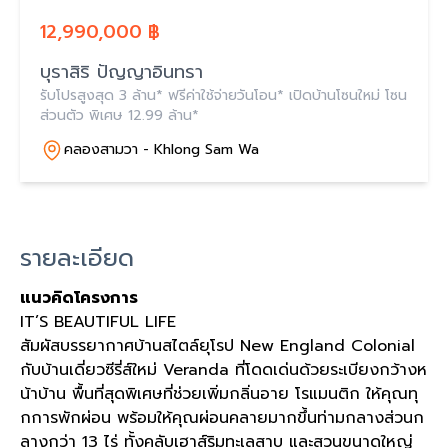
12,990,000 ฿
บุราสิริ ปัญญาอินทรา
รับโปรสูงสุด 3 ล้าน* ฟรีค่าใช้จ่ายวันโอน* เปิดบ้านโซนใหม่ โซน
ส่วนตัว พิเศษ 12.99 ล้าน*
คลองสามวา - Khlong Sam Wa
รายละเอียด
แนวคิดโครงการ
IT’S BEAUTIFUL LIFE
สัมผัสบรรยากาศบ้านสไตล์ยุโรป New England Colonial
กับบ้านเดี่ยวซีรี่ส์ใหม่ Veranda ที่โดดเด่นด้วยระเบียงกว้างห
น้าบ้าน พื้นที่สุดพิเศษที่ช่วยเพิ่มกลิ่นอาย โรแมนติก ให้คุณทุ
กการพักผ่อน พร้อมให้คุณผ่อนคลายมากขึ้นท่ามกลางส่วนก
ลางกว่า 13 ไร่ ทั้งคลับเฮาส์ริมทะเลสาบ และสวนขนาดใหญ่