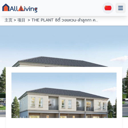
Open
主页
项目
THE PLANT ซิตี้ วงแหวน-ลำลูกกา คลอง5