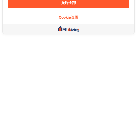
允许全部
Cookie设置
其他链接
主页
房地产
商品
服务
社交
支持
常问问题
想退货怎么退？
关于我们
服务条款