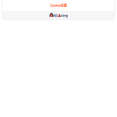
Cookie设置
其他链接
主页
房地产
商品
服务
社交
支持
常问问题
想退货怎么退？
关于我们
服务条款
隐私权政策