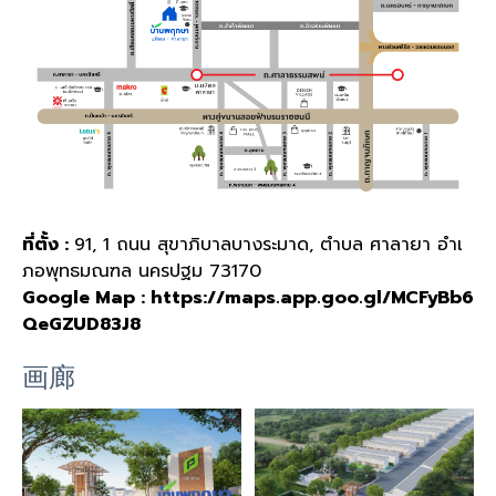
ที่ตั้ง :
91, 1 ถนน สุขาภิบาลบางระมาด, ตำบล ศาลายา อำเ
ภอพุทธมณฑล นครปฐม 73170
Google Map :
https://maps.app.goo.gl/MCFyBb6
QeGZUD83J8
画廊