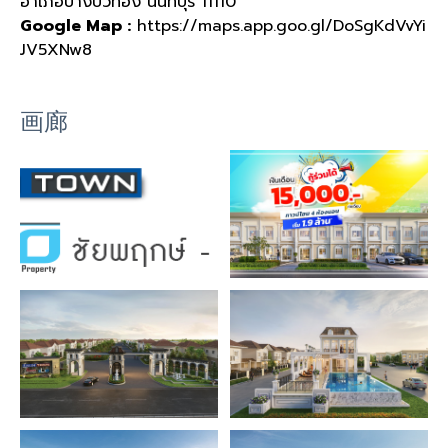
อำเภอบางบัวทอง นนทบุรี
11110
Google Map :
https://maps.app.goo.gl/DoSgKdVvYi
JV5XNw8
画廊