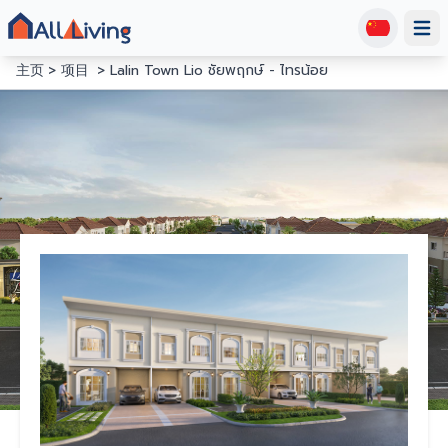
Open
主页
项目
Lalin Town Lio ชัยพฤกษ์ - ไทรน้อย