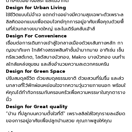
ต่างๆได้อย่างอิสระ และไม่จำกัด
Design for Urban Living
ใช้ชีวิตแบบไม่จำเจ แตกต่างอย่างมีความสุขเฉพาะตัวเพราะล
ลิลคิดออกแบบเพื่อตอบโจทย์ทุกการอยู่อาศัยเพื่อคุณด้วยพื้
นที่ส่วนกลางขนาดใหญ่ และโมเดิร์นคลับเฮ้าส์
Design For Convenience
เชื่อมต่อการเดินทางเข้าสู่ใจกลางเมืองด้วยเส้นทางหลัก กา
ญจนาภิเษก ใกล้ห้างสรรพสินค้าชั้นนำมากมาย อาทิเช่น เซ็น
ทรัลเวสต์เกต
,
โลตัสบางบัวทอง
, Makro
บางบัวทอง บนทำเ
ลใกล้แหล่งชุมชน และสิ่งอำนวยความสะดวกครบครัน
Design for Green Space
ปรับสมดุลชีวิต ด้วยสมดุลธรรมชาติ ด้วยสวนที่ร่มรื่น และส่ว
นกลางที่ไว้พักผ่อนหย่อนใจจากความวุ่นวายภายนอก พร้อมใ
ห้คุณได้ทำกิจกรรมกับครอบครัวเพื่อความหรรษาในทุกตาราง
นิ้ว
Design for Great quality
“
บ้าน ที่ปลูกบนความตั้งใจที่ดี
”
เพราะลลิลใส่ใจทุกรายละเอียด
ของการอยู่อาศัยเพื่อปลูกบ้านสวย คุณภาพสูงให้คุณ