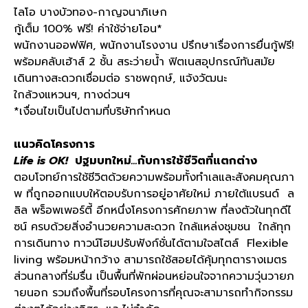
ไลโอ บางบัวทอง
-
กาญจนาภิเษก
กู้เต็ม
100%
ฟรี
!
ค่าใช้จ่ายโอน
*
พนักงานออฟฟิศ
,
พนักงานโรงงาน ปรึกษาเรื่องการยื่นกู้ฟรี
!
พร้อมคลับเฮ้าส์
2
ชั้น สระว่ายน้ำ ฟิตเนสอุปกรณ์ทันสมัย
เดินทางสะดวกเชื่อมต่อ ราชพฤกษ์
,
แจ้งวัฒนะ
ใกล้วงแหวนฯ
,
ทางด่วนฯ
*
เงื่อนไขเป็นไปตามที่บริษัทกำหนด
แนวคิดโครงการ
Life is OK!
ปฐมบทใหม่
...
กับการใช้ชีวิตที่แตกต่าง
ตอบโจทย์การใช้ชีวิตด้วยความพร้อมทั้งทำเลและสังคมคุณภา
พ ที่ถูกออกแบบให้ตอบรับการอยู่อาศัยใหม่ ภายใต้แบรนด์
ล
ลิล พร็อพเพอร์ตี้ อีกหนึ่งโครงการศักยภาพ ที่ลงตัวในทุกดีไ
ซน์ ครบด้วยสิ่งอำนวยความสะดวก ใกล้แหล่งชุมชน
ใกล้ทุก
การเดินทาง ทาวน์โฮมปรับฟังก์ชั่นได้ตามใจสไตล์
Flexible
living
พร้อมหน้ากว้าง สามารถใช้สอยได้คุ้มทุกตารางเมตร
ส่วนกลางที่ร่มรื่น เป็นพื้นที่พักผ่อนหย่อนใจจากความวุ่นวายภ
ายนอก รวมถึงพื้นที่รอบโครงการที่คุณจะสามารถทำกิจกรรม