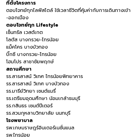
ที่ตั้งโครงการ
ตอบโจทย์ทุกไลฟ์สไตล์ ใช้เวลาชีวิตที่คุ้มค่ากับการเดินทางเข้า
-
ออกเมือง
ตอบโจทย์ทุก
Lifestyle
เซ็นทรัล เวสต์เกต
โลตัส บางกรวย
-
ไทรน้อย
แม็คโคร บางบัวทอง
บิ๊กซี บางกรวย
-
ไทรน้อย
โฮมโปร สาชาชัยพฤกษ์
สถานศึกษา
รร
.
สารสาสน์ วิเทศ ไทรน้อยพิทยาคาร
รร
.
สารสาสน์ วิเทศ บางบัวทอง
รร
.
มารีย์วิทยา เซนต์แมรี่
รร
.
เตรียมอุดมศึกษา น้อมเกล้าธนบุรี
รร
.
กสินธร เซนต์ปีเตอร์
รร
.
สวนกุหลาบวิทยาลัย นนทบุรี
โรงพยาบาล
รพ
.
เกษมราษฎร์อินเตอร์เนชั่นแนล
รพ
.
ไทรน้อย