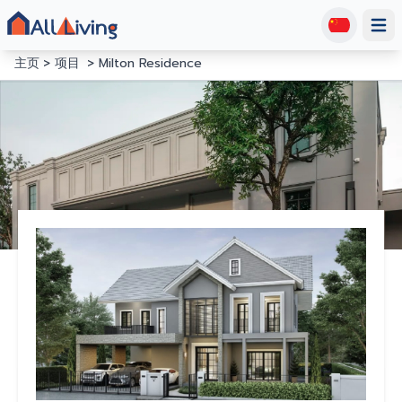
Open
主页
项目
Milton Residence