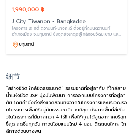
1,990,000 ฿
J City Tiwanon - Bangkadee
โครงการ เจ ซิตี้ ติวานนท์-บางกะดี ตั้งอยู่ที่ถนนติวานนท์
อำเภอเมือง จ.ปทุมธานี ซึ่งจุดสังเกตุอยู่ใกล้ซอยวัดมะขาม และ
สามแยกบ้านกลาง
ปทุมธานี
细节
“สร้างชีวิต ใกล้ชิดธรรมชาติ” ธรรมชาติที่อยู่อาศัย ที่ใกล้สาย
น้ำแห่งชีวิต JSP มุ่งมั่นพัฒนา การออกแบบโครงการที่อยู่อา
ศัย โดยคำนึงถึงสิ่งแวดล้อมทั้งจากในโครงการและบริเวณรอ
บโครงการเพื่อให้อยู่กับธรรมชาติมากที่สุด ทั้งจากพื้นที่สีเขีย
วในโครงการที่มีมากกว่า 4 ไร่!! เพื่อให้คุณได้สูดอากาศบริสุท
ธิ์สุด สดชื่นทุกวัน ทาวน์โฮมแบบใหม่ 4 นอน ติดถนนใหญ่ ใก
ล้ทางด่วนบางพูน