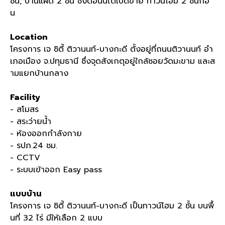
ชั้น, บ้านแฝด 2 ชั้น ซึ่งตอนนี้ได้เปิดขาย ทาวน์โฮม 2 ชั้นก่อ
น
Location
โครงการ เจ ซิตี้ ติวานนท์-บางกะดี ตั้งอยู่ที่ถนนติวานนท์ อำ
เภอเมือง จ.ปทุมธานี ซึ่งจุดสังเกตุอยู่ใกล้ซอยวัดมะขาม และส
ามแยกบ้านกลาง
Facility
- สโมสร
- สระว่ายน้ำ
- ห้องออกกำลังกาย
- รปภ.24 ชม.
- CCTV
- ระบบเข้าออก Easy pass
แบบบ้าน
โครงการ เจ ซิตี้ ติวานนท์-บางกะดี เป็นทาวน์โฮม 2 ชั้น บนพื้
นที่ 32 ไร่ มีให้เลือก 2 แบบ