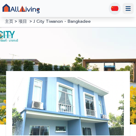
Open
主页
项目
J City Tiwanon - Bangkadee