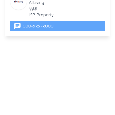
AllLiving
品牌 :
JSP Property
000-xxx-x000