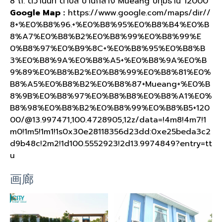
8 ถ. ติวานนท์ ตำบล บ้านกลาง Mueang ปทุมธานี 12000
Google Map :
https://www.google.com/maps/dir//
8+%E0%B8%96.+%E0%B8%95%E0%B8%B4%E0%B
8%A7%E0%B8%B2%E0%B8%99%E0%B8%99%E
0%B8%97%E0%B9%8C+%E0%B8%95%E0%B8%B
3%E0%B8%9A%E0%B8%A5+%E0%B8%9A%E0%B
9%89%E0%B8%B2%E0%B8%99%E0%B8%81%E0%
B8%A5%E0%B8%B2%E0%B8%87+Mueang+%E0%B
8%9B%E0%B8%97%E0%B8%B8%E0%B8%A1%E0%
B8%98%E0%B8%B2%E0%B8%99%E0%B8%B5+120
00/@13.997471,100.4728905,12z/data=!4m8!4m7!1
m0!1m5!1m1!1s0x30e28118356d23dd:0xe25beda3c2
d9b48c!2m2!1d100.5552923!2d13.9974849?entry=tt
u
画廊