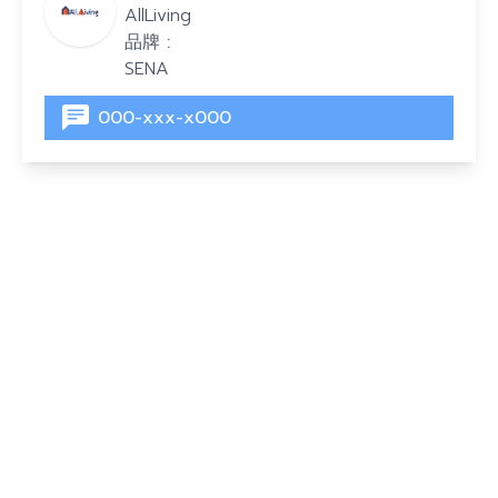
AllLiving
品牌 :
SENA
000-xxx-x000