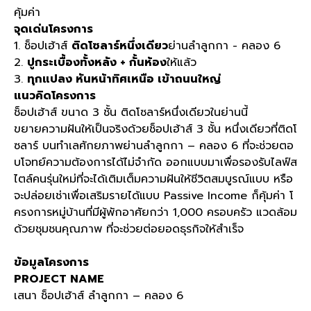
คุ้มค่า
จุดเด่นโครงการ
1. ช็อปเฮ้าส์
ติดโซลาร์หนึ่งเดียว
ย่านลำลูกกา - คลอง 6
2.
ปูกระเบื้องทั้งหลัง + กั้นห้อง
ให้แล้ว
3.
ทุกแปลง หันหน้าทิศเหนือ เข้าถนนใหญ่
แนวคิดโครงการ
ช็อปเฮ้าส์ ขนาด 3 ชั้น ติดโซลาร์หนึ่งเดียวในย่านนี้
ขยายความฝันให้เป็นจริงด้วยช็อปเฮ้าส์ 3 ชั้น หนึ่งเดียวที่ติดโ
ซลาร์ บนทำเลศักยภาพย่านลำลูกกา – คลอง 6 ที่จะช่วยตอ
บโจทย์ความต้องการได้ไม่จำกัด ออกแบบมาเพื่อรองรับไลฟ์ส
ไตล์คนรุ่นใหม่ที่จะได้เติมเต็มความฝันให้ชีวิตสมบูรณ์แบบ หรือ
จะปล่อยเช่าเพื่อเสริมรายได้แบบ Passive Income ก็คุ้มค่า โ
ครงการหมู่บ้านที่มีผู้พักอาศัยกว่า 1,000 ครอบครัว แวดล้อม
ด้วยชุมชนคุณภาพ ที่จะช่วยต่อยอดธุรกิจให้สำเร็จ
ข้อมูลโครงการ
PROJECT NAME
เสนา ช็อปเฮ้าส์ ลำลูกกา – คลอง 6