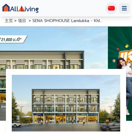
Open
主页
项目
SENA SHOPHOUSE Lamlukka - Khlong 6