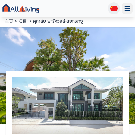
Open
主页
项目
ศุภาลัย พาร์ควิลล์-แยกเขางู