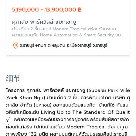
5,190,000 - 13,900,000 ฿
ศุภาลัย พาร์ควิลล์-แยกเขางู
บ้านเดี่ยว 2 ชั้น สไตล์ Modern Tropical พร้อมด้วยระบบ
ความปลอดภัย Home Automation & Smart Security บน
สังคมส่วนตัว 132 ยูนิต ในย่านที่อยู่อาศัยใหม่ใกล้ตัวเมือง
ถ.ราชบุรี-ผาปก ต.หลุมดิน อ.เมืองราชบุรี จ.ราชบุรี
ราชบุรี ใกล้ รพ.กรุงเทพ เมืองราช 2 นาที*
细节
โครงการ ศุภาลัย พาร์ควิลล์ แยกเขางู (Supalai Park Ville
Yaek Khao Ngu) บ้านเดี่ยว 2 ชั้น การพัฒนาโดย บริษัท ศุ
ภาลัย จำกัด (มหาชน) ออกแบบด้วยแนวคิด ‘บ้านที่ใช่ กับแน
วคิดที่เหนือระดับ Living Up to The Standard Of Qualit
y’ เพิ่มความเหนือระดับของการอยู่อาศัยพร้อมสัมผัสการพัก
ผ่อนที่แท้จริง ไปกับบ้านเดี่ยว Modern Tropical สังคมคุณ
ภาพเพียง 132 ยูนิต ผสานมนต์เสน่ห์วัฒนธรรมศิลปะราชบุรี