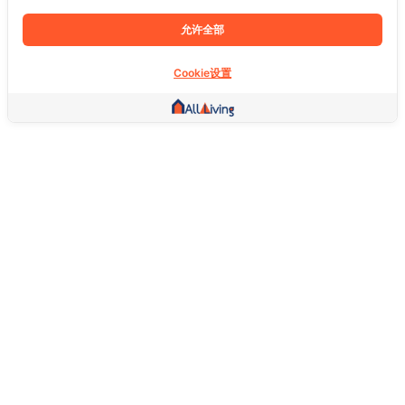
允许全部
Cookie设置
其他链接
主页
房地产
商品
服务
社交
支持
常问问题
想退货怎么退？
关于我们
服务条款