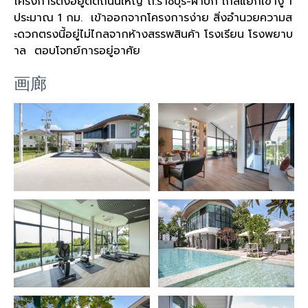
โครงการตั้งอยู่ติดถนนใหญ่ ถ.ราชบุรี-ผาปก ใกล้แยกเขางู 1
ประมาณ 1 กม. เข้าออกจากโครงการง่าย สิ่งอำนวยความส
ะดวกตรงนี้อยู่ไม่ไกลจากห้างสรรพสินค้า โรงเรียน โรงพยาบ
าล ตอบโจทย์การอยู่อาศัย
画廊